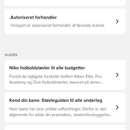
Autoriseret forhandler
Unisport er autoriseret forhandler af førende brands
GUIDES
Nike fodboldstøvler til alle budgetter
Forstå de vigtigste forskelle mellem Nikes Elite, Pro,
Academy og Club fodboldstøvler, baseret på deres
funktioner, målgruppe og prisklasser.
Kend din bane: Støvleguiden til alle underlag
Hver bane har sine unikke udfordringer. Derfor er det
afgørende for både din præstation, skadesforebyggelse
og støvlernes levetid, at du vælger de rette støvler til
underlaget, du spiller på. Læs videre for at se, hvilke