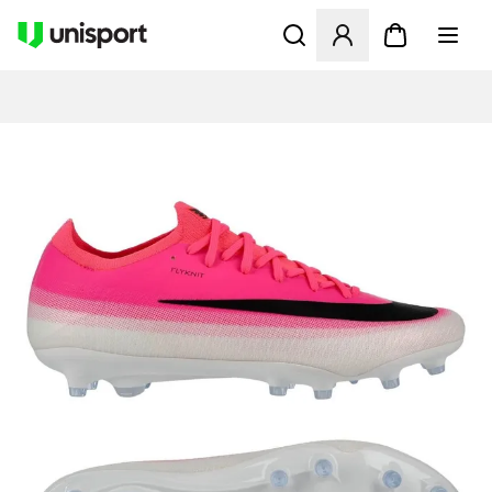
Åbner en Modal til at logge 