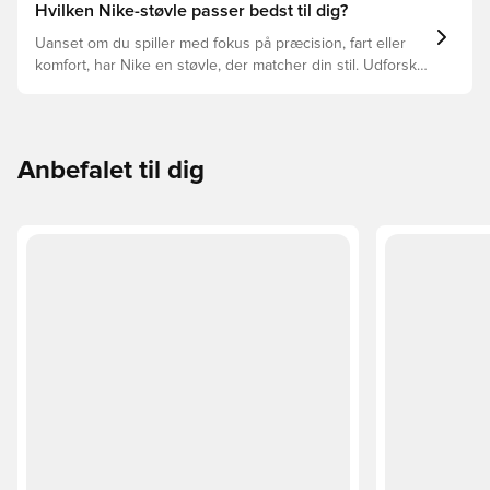
støvler der er det bedste valg til de forskellige typer
Hvilken Nike-støvle passer bedst til dig?
underlag.
Uanset om du spiller med fokus på præcision, fart eller
komfort, har Nike en støvle, der matcher din stil. Udforsk
Phantom, Mercurial og Tiempo – og find den model, der
passer perfekt til dig og dit spil.
Anbefalet til dig