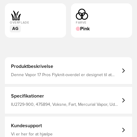
OVERFLADE
FARVE
Pink
AG
Produktbeskrivelse
Denne Vapor 17 Pros Flyknit-overdel er designet til at
frigøre hurtighed på et højere niveau og hjælper med at
holde dig let på fødderne under trange forhold. Den
giver dig boldkontrol, når du sprinter forbi
forsvarsspillere, mens vores eksklusive lette plade giver
Specifikationer
kraft til skarpe drejninger og glatte retningsskift.
IU2729-900, 475894, Voksne, Fart, Mercurial Vapor, Uden
sok, Nike, Nike Breakout, Pink, Mænd, Kvinder,
Fodboldstøvler, Strik, Pro, Bedre, Kunstgræs (AG)
Kundesupport
Vi er her for at hjælpe