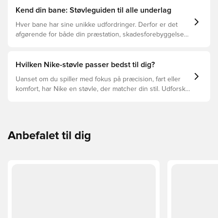
Kend din bane: Støvleguiden til alle underlag
Hver bane har sine unikke udfordringer. Derfor er det
afgørende for både din præstation, skadesforebyggelse
og støvlernes levetid, at du vælger de rette støvler til
underlaget, du spiller på. Læs videre for at se, hvilke
støvler der er det bedste valg til de forskellige typer
Hvilken Nike-støvle passer bedst til dig?
underlag.
Uanset om du spiller med fokus på præcision, fart eller
komfort, har Nike en støvle, der matcher din stil. Udforsk
Phantom, Mercurial og Tiempo – og find den model, der
passer perfekt til dig og dit spil.
Anbefalet til dig