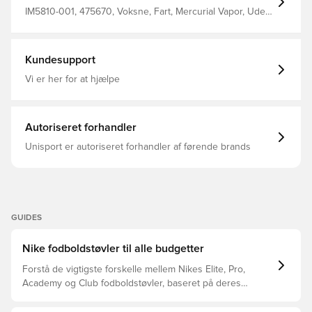
kraft til skarpe drejninger og glatte retningsskift.
IM5810-001, 475670, Voksne, Fart, Mercurial Vapor, Uden
sok, Nike, Nike Shadow FA26, Sort, Mænd, Kvinder,
Fodboldstøvler, Pro, Bedre, Kunstgræs (AG), Strik
Kundesupport
Vi er her for at hjælpe
Autoriseret forhandler
Unisport er autoriseret forhandler af førende brands
GUIDES
Nike fodboldstøvler til alle budgetter
Forstå de vigtigste forskelle mellem Nikes Elite, Pro,
Academy og Club fodboldstøvler, baseret på deres
funktioner, målgruppe og prisklasser.