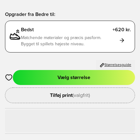
Opgrader fra Bedre til:
Bedst
+620 kr.
Matchende materialer og præcis pasform.
Bygget til spillets højeste niveau.
Størrelsesguide
Vælg størrelse
Åbner en Modal til at logge ind eller tilmelde dig som medlem
Tilføj print
(valgfrit)