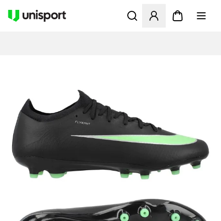
Åbner en Modal til at logge 