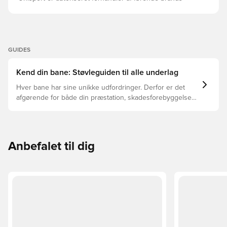
GUIDES
Kend din bane: Støvleguiden til alle underlag
Hver bane har sine unikke udfordringer. Derfor er det
afgørende for både din præstation, skadesforebyggelse
og støvlernes levetid, at du vælger de rette støvler til
underlaget, du spiller på. Læs videre for at se, hvilke
støvler der er det bedste valg til de forskellige typer
underlag.
Anbefalet til dig