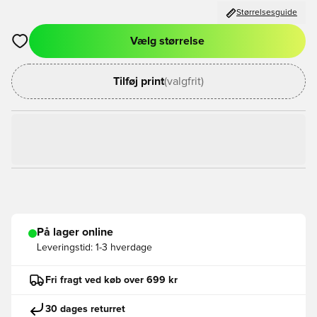
Størrelsesguide
Vælg størrelse
Åbner en Modal til at logge ind eller tilmelde dig som medlem
Tilføj print
(valgfrit)
På lager online
Leveringstid:
1-3 hverdage
Fri fragt ved køb over 699 kr
30 dages returret