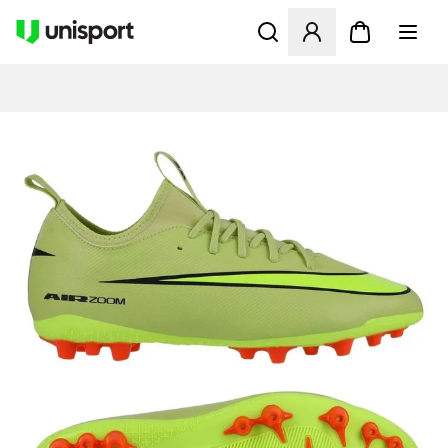
Åbner en Modal til at logge 