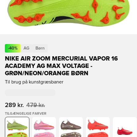
-
40
%
AG
Børn
NIKE AIR ZOOM MERCURIAL VAPOR 16
ACADEMY AG MAX VOLTAGE -
GRØN/NEON/ORANGE BØRN
Til brug på kunstgræsbaner
289 kr.
479 kr.
TILGÆNGELIGE FARVER