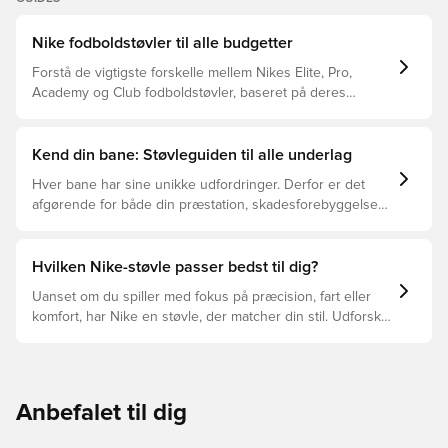
Nike fodboldstøvler til alle budgetter
Forstå de vigtigste forskelle mellem Nikes Elite, Pro,
Academy og Club fodboldstøvler, baseret på deres
funktioner, målgruppe og prisklasser.
Kend din bane: Støvleguiden til alle underlag
Hver bane har sine unikke udfordringer. Derfor er det
afgørende for både din præstation, skadesforebyggelse
og støvlernes levetid, at du vælger de rette støvler til
underlaget, du spiller på. Læs videre for at se, hvilke
støvler der er det bedste valg til de forskellige typer
Hvilken Nike-støvle passer bedst til dig?
underlag.
Uanset om du spiller med fokus på præcision, fart eller
komfort, har Nike en støvle, der matcher din stil. Udforsk
Phantom, Mercurial og Tiempo – og find den model, der
passer perfekt til dig og dit spil.
Anbefalet til dig