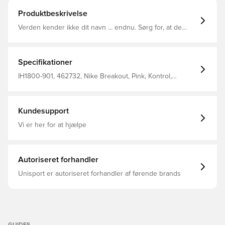
Produktbeskrivelse
Verden kender ikke dit navn ... endnu. Sørg for, at de
aldrig glemmer det med Phantom 6 Club. Skoen er
designet til at få dig på banen uden at gå på kompromis
med kvaliteten, og dens tilpasningsdygtige
overdelmateriale bringer din fod tættere på bolden, så
Specifikationer
dine afslutninger bliver rene.
IH1800-901, 462732, Nike Breakout, Pink, Kontrol,
Phantom 6, Børn, Nike, Mænd, Kvinder, Fodboldstøvler,
Syntetisk, Club, Basic, Uden sok, Multi Ground (MG)
Kundesupport
Vi er her for at hjælpe
Autoriseret forhandler
Unisport er autoriseret forhandler af førende brands