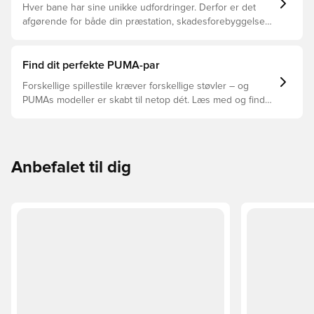
Hver bane har sine unikke udfordringer. Derfor er det
afgørende for både din præstation, skadesforebyggelse
og støvlernes levetid, at du vælger de rette støvler til
underlaget, du spiller på. Læs videre for at se, hvilke
støvler der er det bedste valg til de forskellige typer
Find dit perfekte PUMA-par
underlag.
Forskellige spillestile kræver forskellige støvler – og
PUMAs modeller er skabt til netop dét. Læs med og find
ud af, om PUMA FUTURE, ULTRA eller KING passer bedst
til din måde at spille på.
Anbefalet til dig