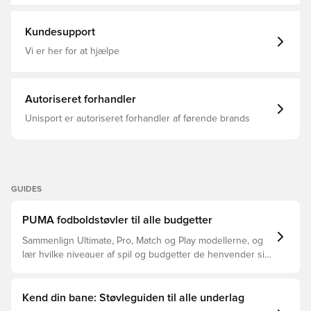
komfort, støtte og holdbarhed. Prægede gribezoner på
Kunstgræs (AG), Græs (FG), Uden sok, Pink, PUMA
tværs af siderne for forbedret boldkontrol. Knopform og
Showtime
placering omkring omdrejningspunktet muliggør
Kundesupport
ubegrænset 360-graders bevægelse, hvilket giver
mulighed for eksplosive retningsskift. Overdelen er
Vi er her for at hjælpe
fremstillet med mindst 20% genanvendte materialer som
et skridt mod en bedre fremtid. FG+AG knopper til både
naturligt græs og kunstgræsbaner.
Autoriseret forhandler
Unisport er autoriseret forhandler af førende brands
GUIDES
PUMA fodboldstøvler til alle budgetter
Sammenlign Ultimate, Pro, Match og Play modellerne, og
lær hvilke niveauer af spil og budgetter de henvender sig
til.
Kend din bane: Støvleguiden til alle underlag