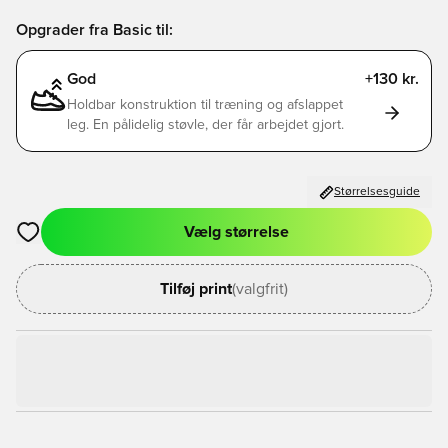
Opgrader fra Basic til:
God
+130 kr.
Holdbar konstruktion til træning og afslappet
leg. En pålidelig støvle, der får arbejdet gjort.
Størrelsesguide
Vælg størrelse
Åbner en Modal til at logge ind eller tilmelde dig som medlem
Tilføj print
(valgfrit)