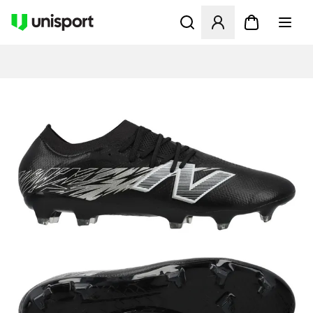
Åbner en Modal til at logge 