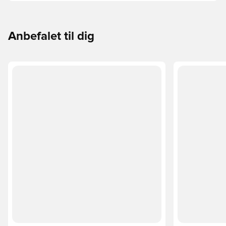
underlaget, du spiller på. Læs videre for at se, hvilke
støvler der er det bedste valg til de forskellige typer
underlag.
Anbefalet til dig