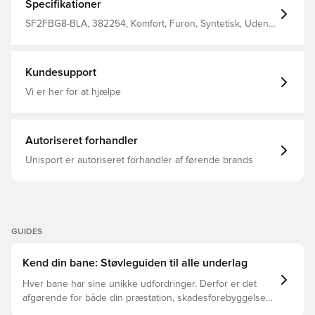
finjusterede Hypoknit-overdel giver en enestående
Specifikationer
fornemmelse fra fod til bold på tværs af kraft- og
finesseangreb Letvægts nylonstrygesål og
SF2FBG8-BLA, 382254, Komfort, Furon, Syntetisk, Uden
chevronknopskonfiguration leverer eksplosiv fremdrift og
sok, New Balance, Mænd, Fodboldstøvler, Pro, Bedre,
trækkraft ved høj hastighed Offset snøring er designet til
Voksne, Græs (FG), New Balance 10 Year, Sort
at give en avanceret låsepasform og uafbrudt slagzone
FG-knopper kun til pladser med naturlige græsbaner.
Kundesupport
Bemærk: New Balance angiver, at farven på sålen kan
falme ved brug.
Vi er her for at hjælpe
Autoriseret forhandler
Unisport er autoriseret forhandler af førende brands
GUIDES
Kend din bane: Støvleguiden til alle underlag
Hver bane har sine unikke udfordringer. Derfor er det
afgørende for både din præstation, skadesforebyggelse
og støvlernes levetid, at du vælger de rette støvler til