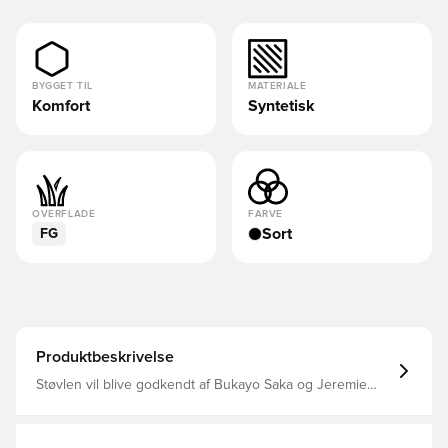
BYGGET TIL
MATERIALE
Komfort
Syntetisk
OVERFLADE
FARVE
Sort
FG
Produktbeskrivelse
Støvlen vil blive godkendt af Bukayo Saka og Jeremie
Frimpong Hastigheden betyder noget, og den helt nye
Furon V8 er en strømlinet opdatering, bygget til præcis
nøjagtighed i takt med spillets hurtigste spillere Den