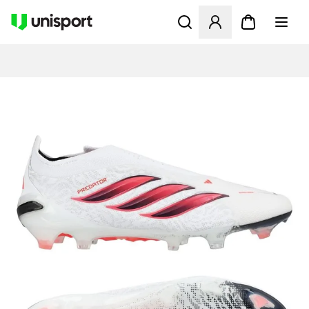
Åbner en Modal til at logge 