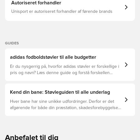
Almindelig pasform Uden snørebånd Syntetisk overdel
Autoriseret forhandler
Syntetisk for Syntetisk sål NANOSTRIKE+-teknologi
Konstrueret Primeknit-krave STRIKEFRAME-teknologi
Unisport er autoriseret forhandler af førende brands
POWERSPINE-mellemsål
GUIDES
adidas fodboldstøvler til alle budgetter
Er du nysgerrig på, hvorfor adidas støvler er forskellige i
pris og navn? Læs denne guide og forstå forskellen
mellem Elite, Pro, League og Club.
Kend din bane: Støvleguiden til alle underlag
Hver bane har sine unikke udfordringer. Derfor er det
afgørende for både din præstation, skadesforebyggelse
og støvlernes levetid, at du vælger de rette støvler til
underlaget, du spiller på. Læs videre for at se, hvilke
støvler der er det bedste valg til de forskellige typer
underlag.
Anbefalet til dig