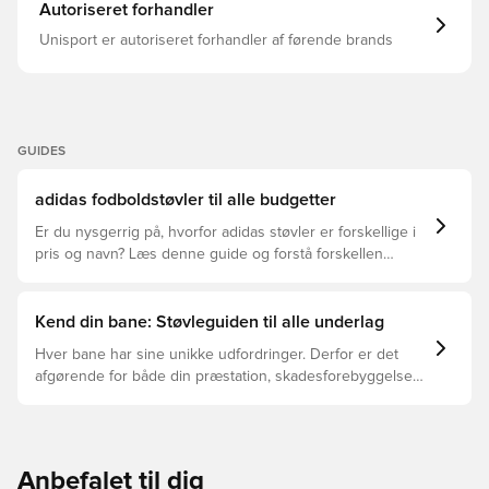
kunstgræsunderlag i disse ikoniske støvler med et
Autoriseret forhandler
markant adidas-mærke, der kombinerer innovativ
teknologi med klassisk design. Almindelig pasform
Unisport er autoriseret forhandler af førende brands
Snørebånd Overdel i tekstil og syntetisk materiale
Syntetisk indersål Ydersål i syntetisk materiale
NANOSTRIKE+-teknologi PRIMEKNIT-teknologi
STRIKEFRAME-plade POWERSPINE-støtte i mellemfoden
GUIDES
adidas fodboldstøvler til alle budgetter
Er du nysgerrig på, hvorfor adidas støvler er forskellige i
pris og navn? Læs denne guide og forstå forskellen
mellem Elite, Pro, League og Club.
Kend din bane: Støvleguiden til alle underlag
Hver bane har sine unikke udfordringer. Derfor er det
afgørende for både din præstation, skadesforebyggelse
og støvlernes levetid, at du vælger de rette støvler til
underlaget, du spiller på. Læs videre for at se, hvilke
støvler der er det bedste valg til de forskellige typer
underlag.
Anbefalet til dig