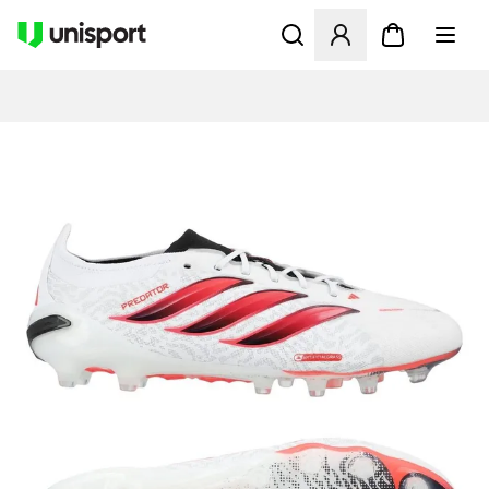
Åbner en Modal til at logge 