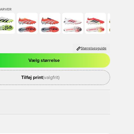
FARVER
Størrelsesguide
Vælg størrelse
l til at logge ind eller tilmelde dig som medlem
Tilføj print
(valgfrit)