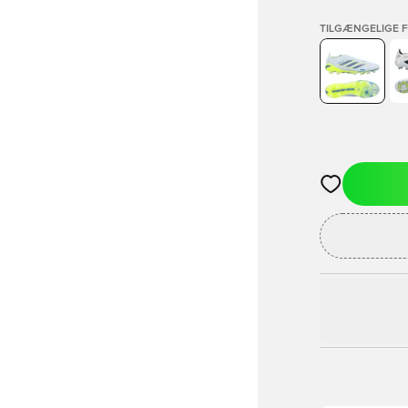
TILGÆNGELIGE 
Åbner en Moda