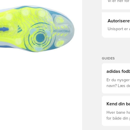
ekstra komfo
Vi er her for
kvalitet og 
hastighed, d
Almindelig 
Materialen /
Autorisere
Materialen /
NANOSTRIKE+
Unisport er 
POWERSPINE
GUIDES
adidas fodb
Er du nysgerr
navn? Læs den
League og Cl
Kend din ba
Hver bane ha
for både din
levetid, at du