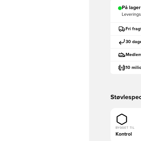
På lager
Leveringst
Fri fra
30 dage
Medlemm
10 mili
Støvlespec
BYGGET TIL
Kontrol