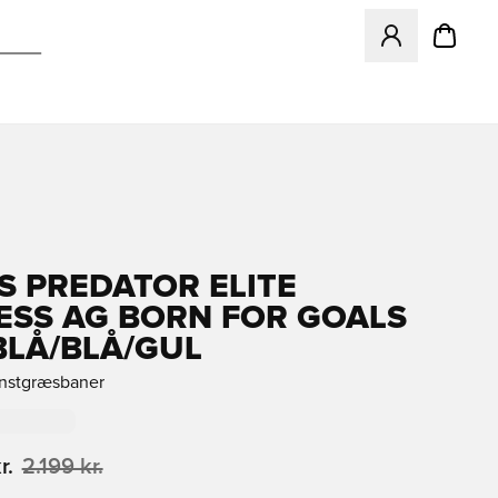
Åbner en Modal ti
S PREDATOR ELITE
ESS AG BORN FOR GOALS
EBLÅ/BLÅ/GUL
unstgræsbaner
r.
2.199 kr.