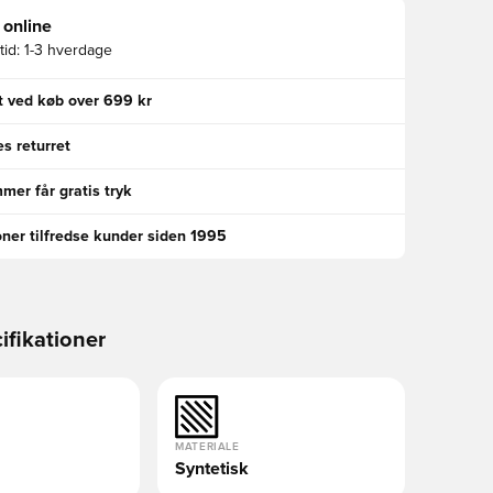
 online
id:
1-3 hverdage
gt ved køb over 699 kr
s returret
er får gratis tryk
oner tilfredse kunder siden 1995
ifikationer
MATERIALE
Syntetisk