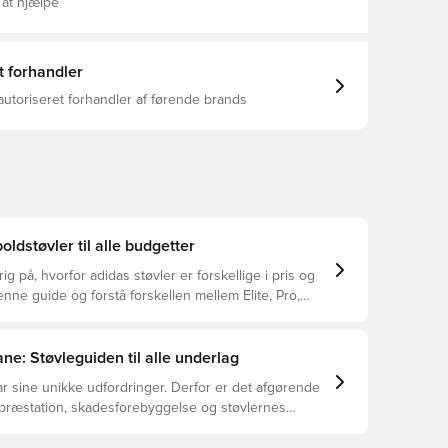
rt og støtte.Takket være adidas' kompromisløse
 at hjælpe
performance giver disse støvler dig den præcision og
u har brug for i hver eneste træning og kamp.
pasform Uden snørebånd Overdel: Overige
 Tekstil-materialer Foring Og Bindsål: Overige
t forhandler
 Tekstil-materialer Ydersål: Overige Materialen
-teknologi STRIKEFRAME-plade Vægt: 181 g
autoriseret forhandler af førende brands
-teknologi
oldstøvler til alle budgetter
ig på, hvorfor adidas støvler er forskellige i pris og
ne guide og forstå forskellen mellem Elite, Pro,
ub.
ne: Støvleguiden til alle underlag
r sine unikke udfordringer. Derfor er det afgørende
 præstation, skadesforebyggelse og støvlernes
 vælger de rette støvler til underlaget, du spiller på.