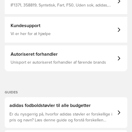
genbrugsmateriale, hvilket er et yderligere skridt mod en
grønnere fremtid Med et klassisk adaptivt
IF1371, 358819, Syntetisk, Fart, F50, Uden sok, adidas,
snøringssystem MG-knopper til både naturgræsbaner og
Mænd, Kvinder, Fodboldstøvler, Børn, League, God, Rød,
kunstgræsbaner. Bemærk: adidas oplyser, at ydersålens
adidas Vivid Horizon, Multi Ground (MG)
farve kan falme ved brug.
Kundesupport
Vi er her for at hjælpe
Autoriseret forhandler
Unisport er autoriseret forhandler af førende brands
GUIDES
adidas fodboldstøvler til alle budgetter
Er du nysgerrig på, hvorfor adidas støvler er forskellige i
pris og navn? Læs denne guide og forstå forskellen
mellem Elite, Pro, League og Club.