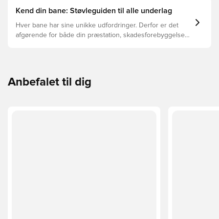
Kend din bane: Støvleguiden til alle underlag
Hver bane har sine unikke udfordringer. Derfor er det
afgørende for både din præstation, skadesforebyggelse
og støvlernes levetid, at du vælger de rette støvler til
underlaget, du spiller på. Læs videre for at se, hvilke
støvler der er det bedste valg til de forskellige typer
underlag.
Anbefalet til dig