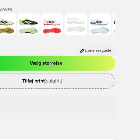
FARVER
Størrelsesguide
Vælg størrelse
l til at logge ind eller tilmelde dig som medlem
Tilføj print
(valgfrit)