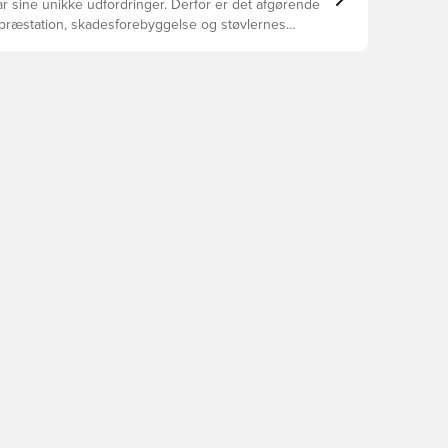
r sine unikke udfordringer. Derfor er det afgørende
 præstation, skadesforebyggelse og støvlernes
 vælger de rette støvler til underlaget, du spiller på.
r at se, hvilke støvler der er det bedste valg til de
yper underlag.