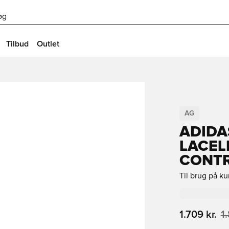
øg
Tilbud
Outlet
AG
ADIDA
LACEL
CONT
Til brug på k
1.709 kr.
1