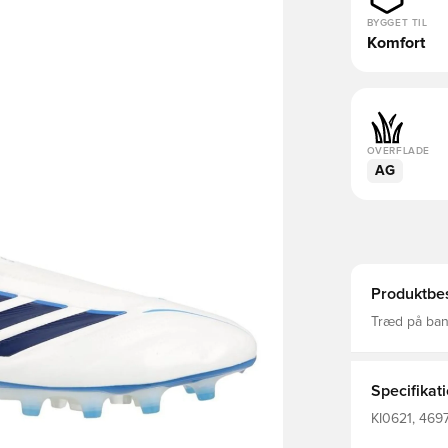
BYGGET TIL
Komfort
OVERFLADE
AG
Produktbes
Træd på bane
fodboldstøvl
fodboldarv 
overdelen h
en blød berø
Specifikat
specialkonst
komfort, der
KI0621, 4697
syntetiske yd
adidas, Beds