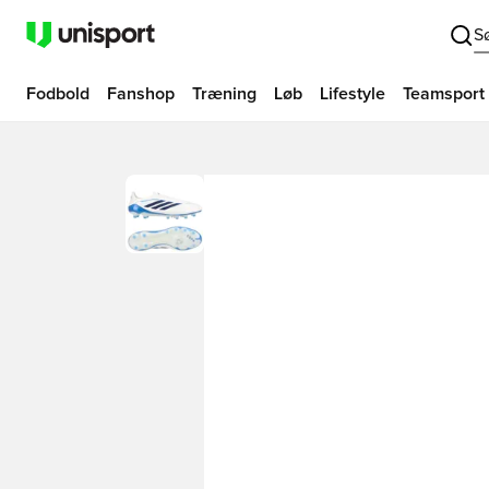
S
Fodbold
Fanshop
Træning
Løb
Lifestyle
Teamsport