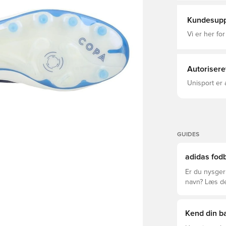
på, mens den
adidas Chaos
opdateret b
og støvle.To
Kundesupp
og haptisk f
overlæderet,
Vi er her for
der hylder C
tage disse st
Opdag forske
Almindelig 
Autorisere
FORMFIT+-ind
TOUCHPRINT
Unisport er 
GUIDES
adidas fodb
Er du nysgerr
navn? Læs den
League og Cl
Kend din ba