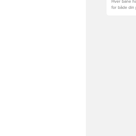
Hver bane ha
for både din
levetid, at du
Læs videre fo
forskellige t