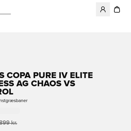
Åbner en Modal ti
S COPA PURE IV ELITE
ESS AG CHAOS VS
ROL
unstgræsbaner
.899 kr.