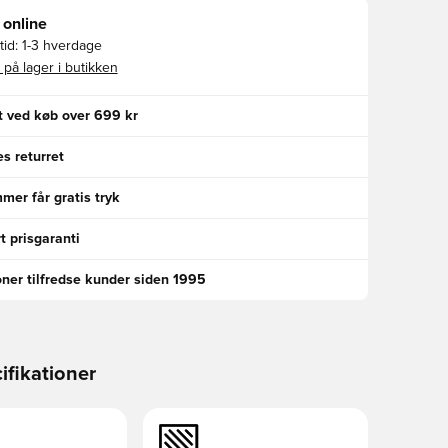
 online
id:
1-3 hverdage
 på lager i butikken
gt ved køb over 699 kr
s returret
er får gratis tryk
t prisgaranti
oner tilfredse kunder siden 1995
ifikationer