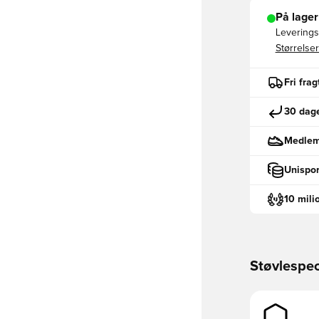
På lager
Leveringst
Størrelser
Fri fra
30 dage
Medlemm
Unispor
10 mili
Støvlespec