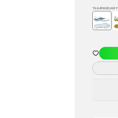
TILGÆNGELIGE 
Åbner en Moda