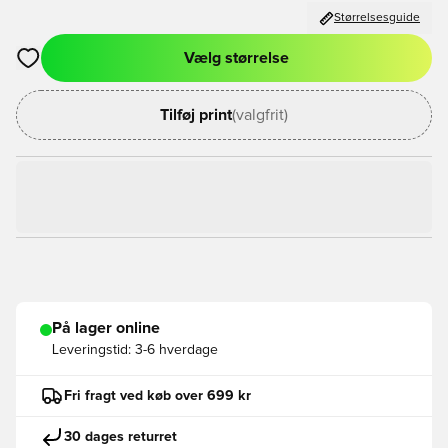
Størrelsesguide
Vælg størrelse
Åbner en Modal til at logge ind eller tilmelde dig som medlem
Tilføj print
(valgfrit)
På lager online
Leveringstid:
3-6 hverdage
Fri fragt ved køb over 699 kr
30 dages returret