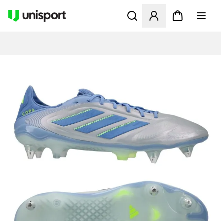
Åbner en Modal til at logge 