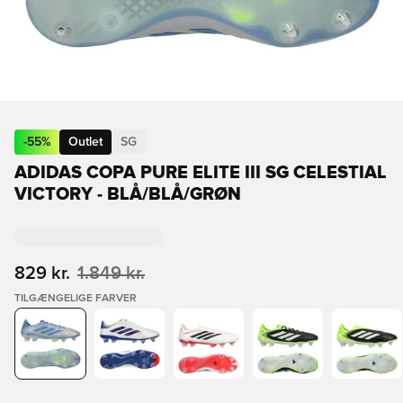
-
55
%
Outlet
SG
ADIDAS COPA PURE ELITE III SG CELESTIAL
VICTORY - BLÅ/BLÅ/GRØN
829 kr.
1.849 kr.
TILGÆNGELIGE FARVER