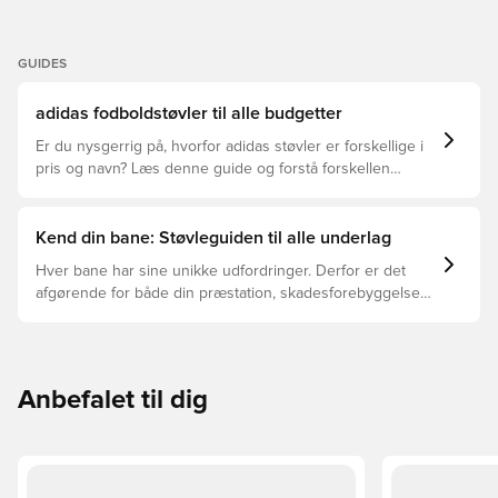
GUIDES
adidas fodboldstøvler til alle budgetter
Er du nysgerrig på, hvorfor adidas støvler er forskellige i
pris og navn? Læs denne guide og forstå forskellen
mellem Elite, Pro, League og Club.
Kend din bane: Støvleguiden til alle underlag
Hver bane har sine unikke udfordringer. Derfor er det
afgørende for både din præstation, skadesforebyggelse
og støvlernes levetid, at du vælger de rette støvler til
underlaget, du spiller på. Læs videre for at se, hvilke
støvler der er det bedste valg til de forskellige typer
underlag.
Anbefalet til dig