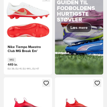
GUIDEN TIL
FODBOLDENS
HURTIGSTE
STØVLER
Læs mere
Nike Tiempo Maestro
Club MG Break Em'
MG
449 kr.
EU 39, EU 41, EU 44½, EU 47
Åbner en Modal til at logge ind eller tilmelde dig som medle
Åbner en Modal til at logge i