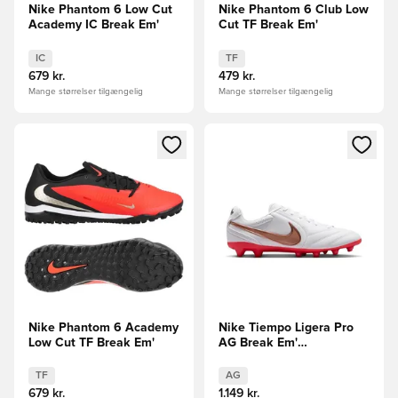
Nike Phantom 6 Low Cut
Nike Phantom 6 Club Low
Academy IC Break Em'
Cut TF Break Em'
IC
TF
679 kr.
479 kr.
Mange størrelser tilgængelig
Mange størrelser tilgængelig
Åbner en Modal til at logge ind eller tilmelde dig som medle
Åbner en Modal til at logge i
Nike Phantom 6 Academy
Nike Tiempo Ligera Pro
Low Cut TF Break Em'
AG Break Em'
FORUDBESTILLING
TF
AG
679 kr.
1.149 kr.