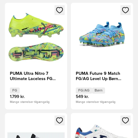
Åbner en Modal til at logge ind eller tilmelde dig som medle
Åbner en Modal til at logge i
PUMA Ultra Nitro 7
PUMA Future 9 Match
Ultimate Laceless FG
FG/AG Level Up Børn
Level Up LIMITED
LIMITED EDITION
EDITION
FG
FG/AG
Børn
1.799 kr.
549 kr.
Mange størrelser tilgængelig
Mange størrelser tilgængelig
Åbner en Modal til at logge ind eller tilmelde dig som medle
Åbner en Modal til at logge i