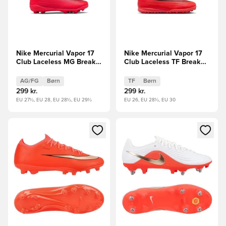
Nike Mercurial Vapor 17
Nike Mercurial Vapor 17
Club Laceless MG Break
Club Laceless TF Break
Em' Børn
Em' Børn
AG/FG
Børn
TF
Børn
299 kr.
299 kr.
EU 27½, EU 28, EU 28½, EU 29½
EU 26, EU 28½, EU 30
Åbner en Modal til at logge ind eller tilmelde dig som medle
Åbner en Modal til at logge i