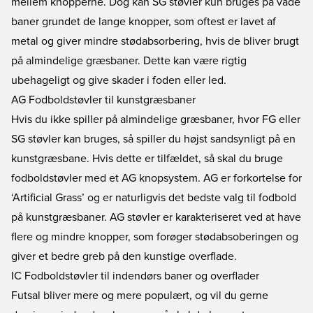
mellem knopperne. Dog kan SG støvler kun bruges på våde
baner grundet de lange knopper, som oftest er lavet af
metal og giver mindre stødabsorbering, hvis de bliver brugt
på almindelige græsbaner. Dette kan være rigtig
ubehageligt og give skader i foden eller led.
AG Fodboldstøvler til kunstgræsbaner
Hvis du ikke spiller på almindelige græsbaner, hvor FG eller
SG støvler kan bruges, så spiller du højst sandsynligt på en
kunstgræsbane. Hvis dette er tilfældet, så skal du bruge
fodboldstøvler med et AG knopsystem. AG er forkortelse for
‘Artificial Grass’ og er naturligvis det bedste valg til fodbold
på kunstgræsbaner. AG støvler er karakteriseret ved at have
flere og mindre knopper, som forøger stødabsoberingen og
giver et bedre greb på den kunstige overflade.
IC Fodboldstøvler til indendørs baner og overflader
Futsal bliver mere og mere populært, og vil du gerne