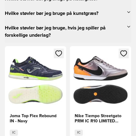
Hvilke støvler bør jeg bruge på kunstgræs?
Hvilke støvler bør jeg bruge, hvis jeg spiller på
forskellige underlag?
Åbner en Modal til at logge ind eller tilmelde dig som medle
Åbner en Modal til at logge i
Joma Top Flex Rebound
Nike Tiempo Streetgato
IN - Navy
PRM IC R10 LIMITED
EDITION
IC
IC