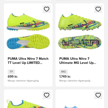
Åbner en Modal til at logge ind eller tilmelde dig som medle
Åbner en Modal til at logge i
PUMA Ultra Nitro 7 Match
PUMA Ultra Nitro 7
TT Level Up LIMITED
Ultimate MG Level Up
EDITION
LIMITED EDITION
TF
MG
699 kr.
1.749 kr.
Mange størrelser tilgængelig
Mange størrelser tilgængelig
Åbner en Modal til at logge ind eller tilmelde dig som medle
Åbner en Modal til at logge i