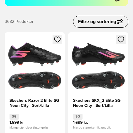
Filtre og sortering
3682
Produkter
Åbner en Modal til at logge ind eller tilmelde dig som medle
Åbner en Modal til at logge i
Skechers Razor 2 Elite SG
Skechers SKX_2 Elite SG
Neon City - Sort/Lilla
Neon City - Sort/Lilla
SG
SG
1.699 kr.
1.699 kr.
Mange størrelser tilgængelig
Mange størrelser tilgængelig