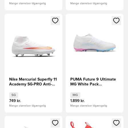
Mange størrelser tilgængelig
Mange størrelser tilgængelig
Åbner en Modal til at logge ind eller tilmelde dig som medle
Åbner en Modal til at logge i
Nike Mercurial Superfly 11
PUMA Future 9 Ultimate
Academy SG-PRO Anti-
MG White Pack
Clog Break Em'
FORUDBESTILLING
SG
MG
749 kr.
1.899 kr.
Mange størrelser tilgængelig
Mange størrelser tilgængelig
Åbner en Modal til at logge ind eller tilmelde dig som medle
Åbner en Modal til at logge i