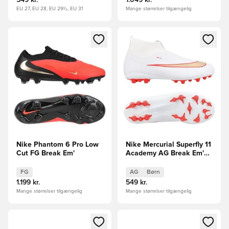
EU 27, EU 28, EU 29½, EU 31
Mange størrelser tilgængelig
Åbner en Modal til at logge ind eller tilmelde dig som medle
Åbner en Modal til at logge i
Nike Phantom 6 Pro Low
Nike Mercurial Superfly 11
Cut FG Break Em'
Academy AG Break Em'
Børn FORUDBESTILLING
FG
AG
Børn
1.199 kr.
549 kr.
Mange størrelser tilgængelig
Mange størrelser tilgængelig
Åbner en Modal til at logge ind eller tilmelde dig som medle
Åbner en Modal til at logge i