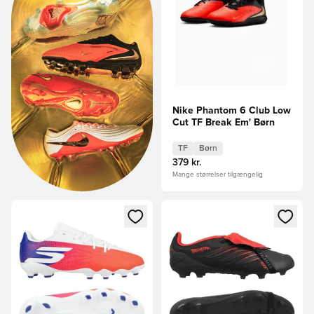
Nike Phantom 6 Club Low
Cut TF Break Em' Børn
TF
Børn
379 kr.
Mange størrelser tilgængelig
Åbner en Modal til at logge ind eller tilmelde dig som medle
Åbner en Modal til at logge i