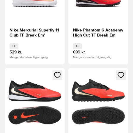
Nike Mercurial Superfly 11
Nike Phantom 6 Academy
Club TF Break Em'
High Cut TF Break Em'
TF
TF
529 kr.
699 kr.
Mange størrelser tilgængelig
Mange størrelser tilgængelig
Åbner en Modal til at logge ind eller tilmelde dig som medle
Åbner en Modal til at logge i