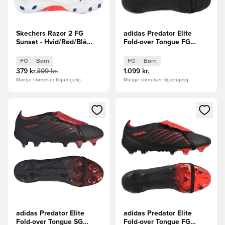
Skechers Razor 2 FG
adidas Predator Elite
Sunset - Hvid/Rød/Blå
Fold-over Tongue FG
Børn
Leather Tech Børn
LIMITED EDITION
FG
Børn
FG
Børn
379 kr.
399 kr.
1.099 kr.
Mange størrelser tilgængelig
Mange størrelser tilgængelig
Åbner en Modal til at logge ind eller tilmelde dig som medle
Åbner en Modal til at logge i
adidas Predator Elite
adidas Predator Elite
Fold-over Tongue SG
Fold-over Tongue FG