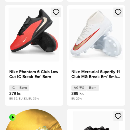
Åbner en Modal til at logge ind eller tilmelde dig som medle
Åbner en Modal til at logge i
Nike Phantom 6 Club Low
Nike Mercurial Superfly 11
Cut IC Break Em' Børn
Club MG Break Em' Små
børn
IC
Børn
AG/FG
Børn
379 kr.
399 kr.
EU 32, EU 33, EU 36½
EU 29½
Åbner en Modal til at logge i