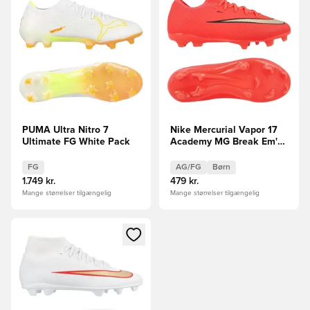
PUMA Ultra Nitro 7
Nike Mercurial Vapor 17
Ultimate FG White Pack
Academy MG Break Em'
Børn FORUDBESTILLING
FG
AG/FG
Børn
1.749 kr.
479 kr.
Mange størrelser tilgængelig
Mange størrelser tilgængelig
Åbner en Modal til at logge ind eller tilmelde dig som medle