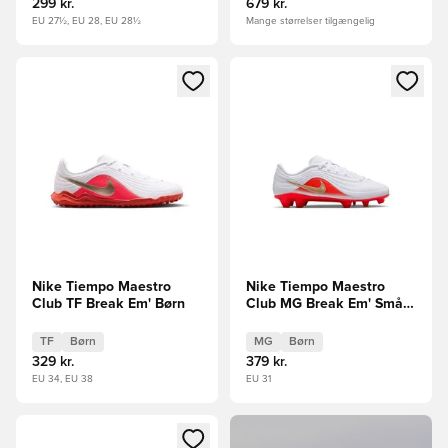
299 kr.
679 kr.
EU 27½, EU 28, EU 28½
Mange størrelser tilgængelig
Åbner en Modal til at logge ind eller tilmelde dig som medle
Åbner en Modal til at logge i
Nike Tiempo Maestro
Nike Tiempo Maestro
Club TF Break Em' Børn
Club MG Break Em' Små
børn
TF
Børn
MG
Børn
329 kr.
379 kr.
EU 34, EU 38
EU 31
Åbner en Modal til at logge ind eller tilmelde dig som medle