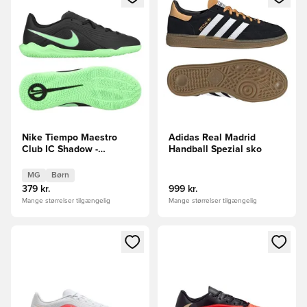
Nike Tiempo Maestro
Adidas Real Madrid
Club IC Shadow -
Handball Spezial sko
Sort/Grøn Børn
MG
Børn
379 kr.
999 kr.
Mange størrelser tilgængelig
Mange størrelser tilgængelig
Åbner en Modal til at logge ind eller tilmelde dig som medle
Åbner en Modal til at logge i