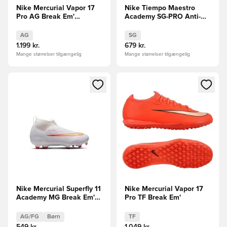
Nike Mercurial Vapor 17
Nike Tiempo Maestro
Pro AG Break Em'
Academy SG-PRO Anti-
FORUDBESTILLING
Clog Break Em'
AG
SG
1.199 kr.
679 kr.
Mange størrelser tilgængelig
Mange størrelser tilgængelig
Åbner en Modal til at logge ind eller tilmelde dig som medle
Åbner en Modal til at logge i
Nike Mercurial Superfly 11
Nike Mercurial Vapor 17
Academy MG Break Em'
Pro TF Break Em'
Børn
AG/FG
Børn
TF
549 kr.
1.049 kr.