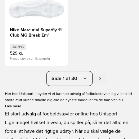
Nike Mercurial Superfly 11
Club MG Break Em'
AG/FG
529 kr.
Mange størrelser tilgængelig
Side 1 af 30
Her hos Unisport tilbyder vi et kæmpe udvalg af fodboldstøvler, og vi er altid
stolte af at kunne tilbyde dig alle de nyeste modeller fra de mærker, du
kender, og dem, du endnu har til gode at opleve. Vi tilbyder fodboldstøvler i
Læs mere
alle prisklasser, så uanset om du leder efter den nyeste topmodel til
Et stort udvalg af fodboldstøvler online hos Unisport
kunstgræs eller en fodboldstøvle til grus til en skarp pris, kan du finde den
Lige meget hvilket niveau, du spiller på, så er det altid en
hos Unisportstore. Du kan personliggøre dine fodboldstøvler med et navn og
fordel at have det rigtige udstyr. Når du skal vælge de
flagtryk efter eget valg. Lave priser og hurtig levering!