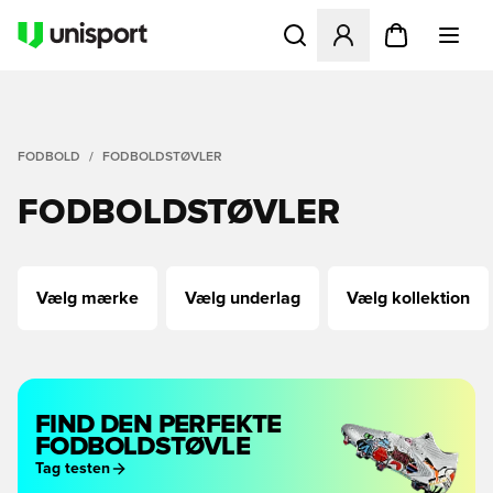
Åbner en Modal til at logge 
FODBOLD
FODBOLDSTØVLER
FODBOLDSTØVLER
Vælg mærke
Vælg underlag
Vælg kollektion
FIND DEN PERFEKTE
FODBOLDSTØVLE
Tag testen