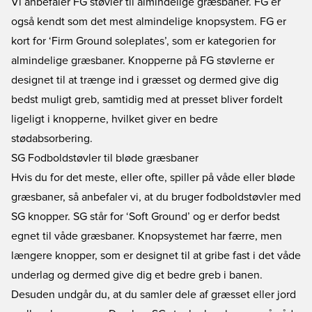
Vi anbefaler FG støvler til almindelige græsbaner. FG er
også kendt som det mest almindelige knopsystem. FG er
kort for ‘Firm Ground soleplates’, som er kategorien for
almindelige græsbaner. Knopperne på FG støvlerne er
designet til at trænge ind i græsset og dermed give dig
bedst muligt greb, samtidig med at presset bliver fordelt
ligeligt i knopperne, hvilket giver en bedre
stødabsorbering.
SG Fodboldstøvler til bløde græsbaner
Hvis du for det meste, eller ofte, spiller på våde eller bløde
græsbaner, så anbefaler vi, at du bruger fodboldstøvler med
SG knopper. SG står for ‘Soft Ground’ og er derfor bedst
egnet til våde græsbaner. Knopsystemet har færre, men
længere knopper, som er designet til at gribe fast i det våde
underlag og dermed give dig et bedre greb i banen.
Desuden undgår du, at du samler dele af græsset eller jord