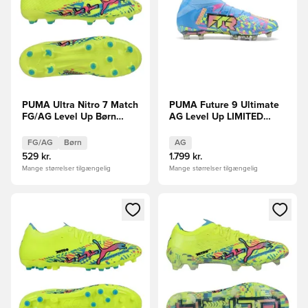
PUMA Ultra Nitro 7 Match
PUMA Future 9 Ultimate
FG/AG Level Up Børn
AG Level Up LIMITED
LIMITED EDITION
EDITION
FORUDBESTILLING
FG/AG
Børn
AG
529 kr.
1.799 kr.
Mange størrelser tilgængelig
Mange størrelser tilgængelig
Åbner en Modal til at logge ind eller tilmelde dig som medle
Åbner en Modal til at logge i