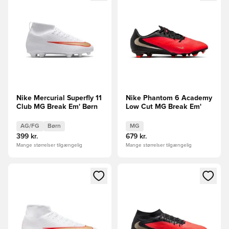
Nike Mercurial Superfly 11
Nike Phantom 6 Academy
Club MG Break Em' Børn
Low Cut MG Break Em'
AG/FG
Børn
MG
399 kr.
679 kr.
Mange størrelser tilgængelig
Mange størrelser tilgængelig
Åbner en Modal til at logge ind eller tilmelde dig som medle
Åbner en Modal til at logge i