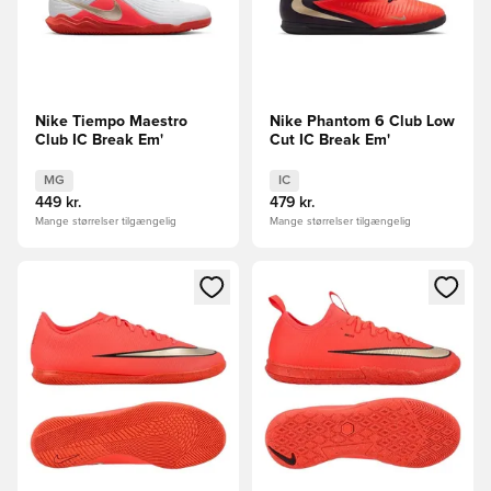
Nike Tiempo Maestro
Nike Phantom 6 Club Low
Club IC Break Em'
Cut IC Break Em'
MG
IC
449 kr.
479 kr.
Mange størrelser tilgængelig
Mange størrelser tilgængelig
Åbner en Modal til at logge ind eller tilmelde dig som medle
Åbner en Modal til at logge i