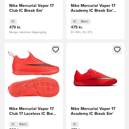
Nike Mercurial Vapor 17
Nike Mercurial Vapor 17
Club IC Break Em'
Academy IC Break Em'
Børn
IC
IC
Børn
479 kr.
479 kr.
Mange størrelser tilgængelig
EU 36½, EU 37½
Åbner en Modal til at logge ind eller tilmelde dig som medle
Åbner en Modal til at logge i
Nike Mercurial Vapor 17
Nike Mercurial Vapor 17
Club 17 Laceless IC Break
Academy IC Break Em'
Em' Børn
IC
Børn
IC