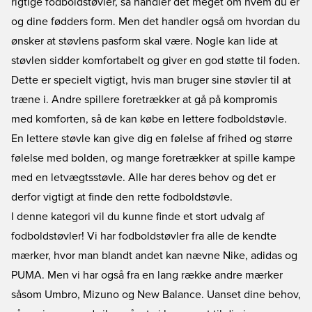
rigtige fodboldstøvler, så handler det meget om hvem du er
og dine fødders form. Men det handler også om hvordan du
ønsker at støvlens pasform skal være. Nogle kan lide at
støvlen sidder komfortabelt og giver en god støtte til foden.
Dette er specielt vigtigt, hvis man bruger sine støvler til at
træne i. Andre spillere foretrækker at gå på kompromis
med komforten, så de kan købe en lettere fodboldstøvle.
En lettere støvle kan give dig en følelse af frihed og større
følelse med bolden, og mange foretrækker at spille kampe
med en letvægtsstøvle. Alle har deres behov og det er
derfor vigtigt at finde den rette fodboldstøvle.
I denne kategori vil du kunne finde et stort udvalg af
fodboldstøvler! Vi har fodboldstøvler fra alle de kendte
mærker, hvor man blandt andet kan nævne Nike, adidas og
PUMA. Men vi har også fra en lang række andre mærker
såsom Umbro, Mizuno og New Balance. Uanset dine behov,