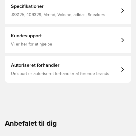
og stabile mellemsål giver en sikker base for løft. Et
Torsion System med TPU-mellemfod giver støtte til
Specifikationer
dynamiske bevægelser. Mesh-overdelen holder dine
fødder afkølede og veltilpasse, når du gennemfører dine
JS3125, 409329, Mænd, Voksne, adidas, Sneakers
løft. Bred pasform Snørelukning Tekstiloverdel Tekstilfor
REPETITOR-mellemsål Ydersål i gummi
Kundesupport
Vi er her for at hjælpe
Autoriseret forhandler
Unisport er autoriseret forhandler af førende brands
Anbefalet til dig