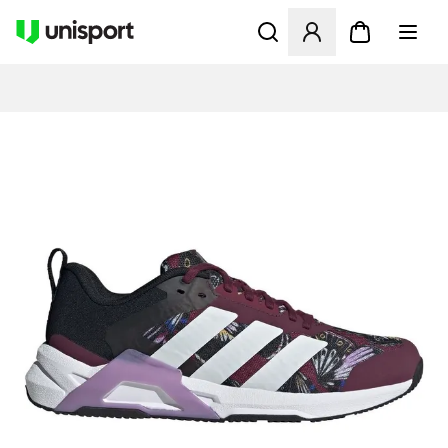
Åbner en Modal til at logge 