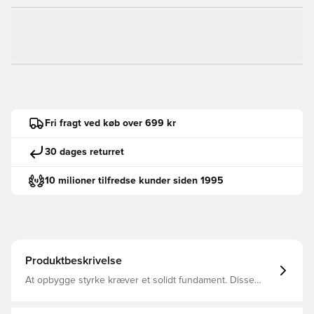
Fri fragt ved køb over 699 kr
30 dages returret
10 milioner tilfredse kunder siden 1995
Produktbeskrivelse
At opbygge styrke kræver et solidt fundament. Disse
adidas-træningssko hjælper dig med at holde
jordforbindelsen, når du løfter tungt. Den brede pasform