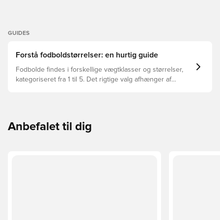
GUIDES
Forstå fodboldstørrelser: en hurtig guide
Fodbolde findes i forskellige vægtklasser og størrelser,
kategoriseret fra 1 til 5. Det rigtige valg afhænger af
faktorer som alder, niveau og formålet med bolden –
herunder ligaregler og træningsmetoder.
Anbefalet til dig