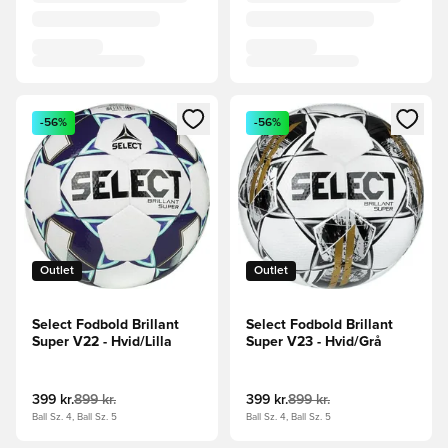
Åbner en Modal til at logge ind eller tilmelde dig som medle
Åbner en Modal til at logge i
-56%
-56%
Outlet
Outlet
Select Fodbold Brillant
Select Fodbold Brillant
Super V22 - Hvid/Lilla
Super V23 - Hvid/Grå
399 kr.
899 kr.
399 kr.
899 kr.
Ball Sz. 4, Ball Sz. 5
Ball Sz. 4, Ball Sz. 5