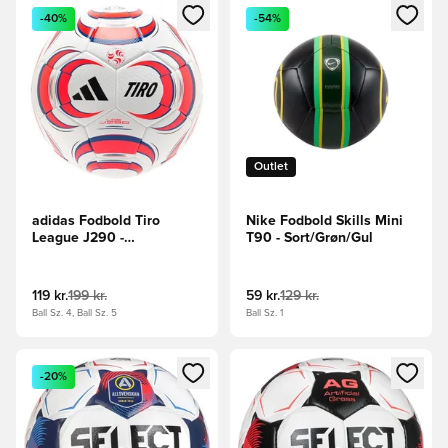
Åbner en Modal til at logge ind eller tilmelde dig som medle
Åbner en Modal til at logge i
-40%
-54%
Outlet
adidas Fodbold Tiro
Nike Fodbold Skills Mini
League J290 -
T90 - Sort/Grøn/Gul
Hvid/Sort/Rød/Blå
119 kr.
199 kr.
59 kr.
129 kr.
Ball Sz. 4, Ball Sz. 5
Ball Sz. 1
Åbner en Modal til at logge ind eller tilmelde dig som medle
Åbner en Modal til at logge i
-20%