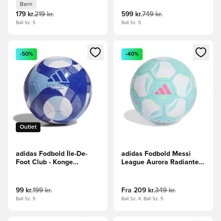
Børn
179 kr.
219 kr.
599 kr.
749 kr.
Ball Sz. 5
Ball Sz. 5
Åbner en Modal til at logge ind eller tilmelde dig som medle
Åbner en Modal til at logge i
-50%
-40%
Outlet
adidas Fodbold Île-De-
adidas Fodbold Messi
Foot Club - Konge
League Aurora Radiante -
blå/Hvid
Hvid/Turkis
99 kr.
199 kr.
Fra
209 kr.
349 kr.
Ball Sz. 5
Ball Sz. 4, Ball Sz. 5