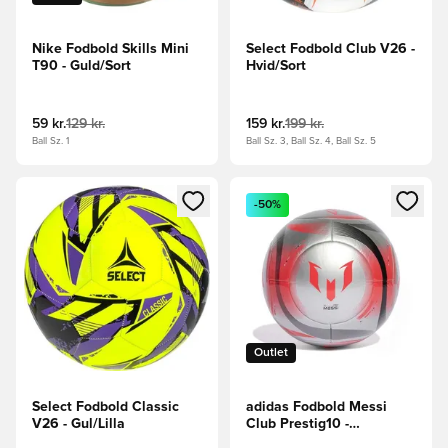
Nike Fodbold Skills Mini
Select Fodbold Club V26 -
T90 - Guld/Sort
Hvid/Sort
59 kr.
129 kr.
159 kr.
199 kr.
Ball Sz. 1
Ball Sz. 3, Ball Sz. 4, Ball Sz. 5
Åbner en Modal til at logge ind eller tilmelde dig som medle
Åbner en Modal til at logge i
-50%
Outlet
Select Fodbold Classic
adidas Fodbold Messi
V26 - Gul/Lilla
Club Prestig10 -
Sølv/Rød/Sort