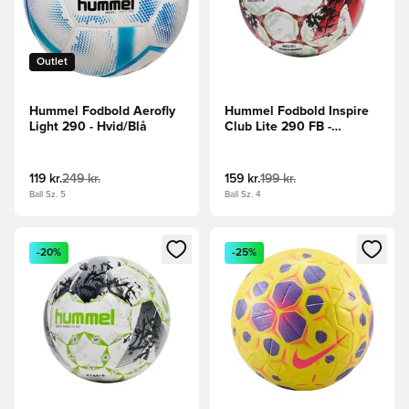
Outlet
Hummel Fodbold Aerofly
Hummel Fodbold Inspire
Light 290 - Hvid/Blå
Club Lite 290 FB -
Hvid/Rød/Neongrøn
119 kr.
249 kr.
159 kr.
199 kr.
Ball Sz. 5
Ball Sz. 4
Åbner en Modal til at logge ind eller tilmelde dig som medle
Åbner en Modal til at logge i
-20%
-25%