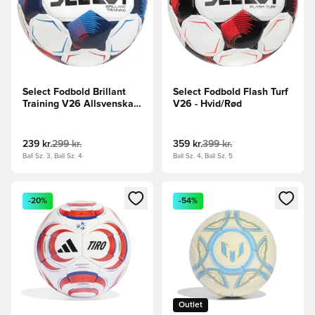
Select Fodbold Brillant
Select Fodbold Flash Turf
Training V26 Allsvenskan
V26 - Hvid/Rød
- Hvid/Rød
239 kr.
299 kr.
359 kr.
399 kr.
Ball Sz. 3, Ball Sz. 4
Ball Sz. 4, Ball Sz. 5
Åbner en Modal til at logge ind eller tilmelde dig som medle
Åbner en Modal til at logge i
-20%
-54%
Outlet