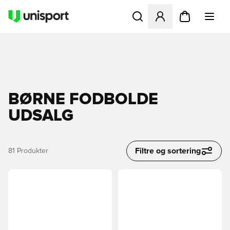
Åbner en Modal til at logge 
BØRNE FODBOLDE
UDSALG
Filtre og sortering
81
Produkter