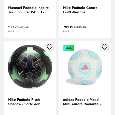
Hummel Fodbold Inspire
Nike Fodbold Control -
Training Lite 350 FB -
Gul/Lilla/Pink
Grå/Hvid/Lime
199 kr.
249 kr.
789 kr.
1.049 kr.
Ball Sz. 4
Ball Sz. 5
Åbner en Modal til at logge ind eller tilmelde dig som medle
Åbner en Modal til at logge i
-23%
Nike Fodbold Pitch
adidas Fodbold Messi
Shadow - Sort/Grøn
Mini Aurora Radiante -
Hvid/Turkis