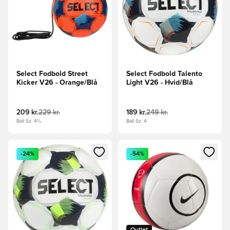
Select Fodbold Street
Select Fodbold Talento
Kicker V26 - Orange/Blå
Light V26 - Hvid/Blå
209 kr.
229 kr.
189 kr.
249 kr.
Ball Sz. 4½
Ball Sz. 4
Åbner en Modal til at logge ind eller tilmelde dig som medle
Åbner en Modal til at logge i
-24%
-54%
Outlet