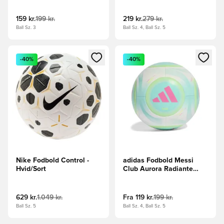
159 kr.
199 kr.
219 kr.
279 kr.
Ball Sz. 3
Ball Sz. 4, Ball Sz. 5
Åbner en Modal til at logge ind eller tilmelde dig som medle
Åbner en Modal til at logge i
-40%
-40%
Nike Fodbold Control -
adidas Fodbold Messi
Hvid/Sort
Club Aurora Radiante
-/Hvid/Turkis
629 kr.
1.049 kr.
Fra
119 kr.
199 kr.
Ball Sz. 5
Ball Sz. 4, Ball Sz. 5