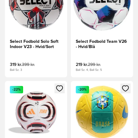
Select Fodbold Solo Soft
Select Fodbold Team V26
Indoor V23 - Hvid/Sort
- Hvid/Blå
319 kr.
399 kr.
219 kr.
299 kr.
Ball Sz. 3
Ball Sz. 4, Ball Sz. 5
Åbner en Modal til at logge ind eller tilmelde dig som medle
Åbner en Modal til at logge i
-22%
-20%