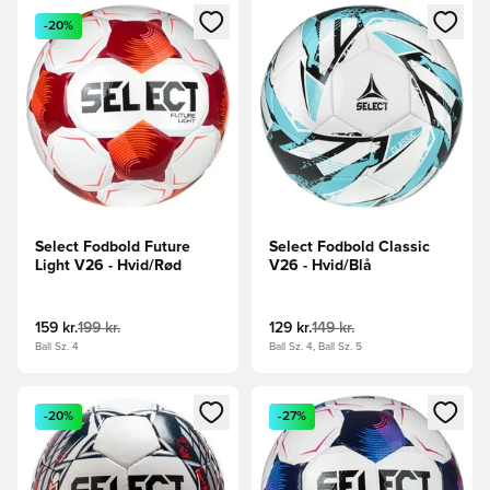
Åbner en Modal til at logge ind eller tilmelde dig som medle
Åbner en Modal til at logge i
-20%
Select Fodbold Future
Select Fodbold Classic
Light V26 - Hvid/Rød
V26 - Hvid/Blå
159 kr.
199 kr.
129 kr.
149 kr.
Ball Sz. 4
Ball Sz. 4, Ball Sz. 5
Åbner en Modal til at logge ind eller tilmelde dig som medle
Åbner en Modal til at logge i
-20%
-27%