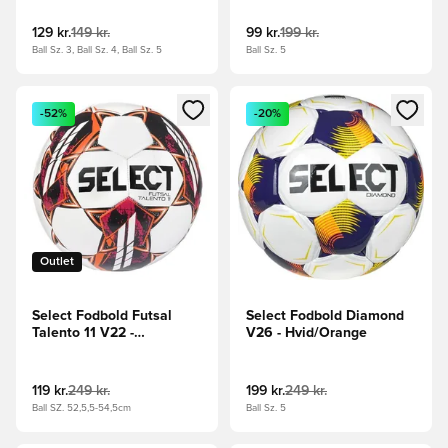
129 kr.
149 kr.
99 kr.
199 kr.
Ball Sz. 3, Ball Sz. 4, Ball Sz. 5
Ball Sz. 5
Åbner en Modal til at logge ind eller tilmelde dig som medle
Åbner en Modal til at logge i
-52%
-20%
Outlet
Select Fodbold Futsal
Select Fodbold Diamond
Talento 11 V22 -
V26 - Hvid/Orange
Hvid/Orange
119 kr.
249 kr.
199 kr.
249 kr.
Ball SZ. 52,5,5-54,5cm
Ball Sz. 5