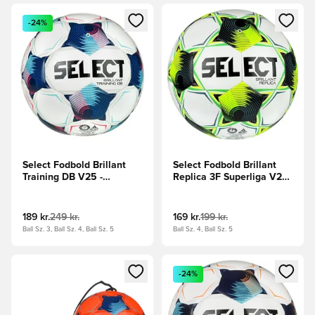
Åbner en Modal til at logge ind eller tilmelde dig som medle
Åbner en Modal til at logge i
-24%
Select Fodbold Brillant
Select Fodbold Brillant
Training DB V25 -
Replica 3F Superliga V26
Hvid/Blå
- Hvid/Grøn/Sort
189 kr.
249 kr.
169 kr.
199 kr.
Ball Sz. 3, Ball Sz. 4, Ball Sz. 5
Ball Sz. 4, Ball Sz. 5
Åbner en Modal til at logge ind eller tilmelde dig som medle
Åbner en Modal til at logge i
-24%