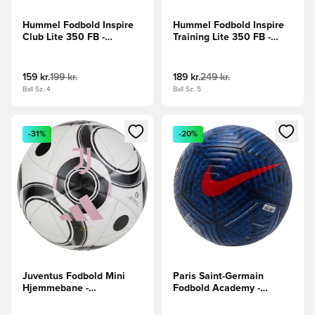
Hummel Fodbold Inspire
Hummel Fodbold Inspire
Club Lite 350 FB -
Training Lite 350 FB -
Hvid/Grøn/Neongrøn
Blå/Rød/Sort
159 kr.
199 kr.
189 kr.
249 kr.
Ball Sz. 4
Ball Sz. 5
Åbner en Modal til at logge ind eller tilmelde dig som medle
Åbner en Modal til at logge i
-31%
-20%
Juventus Fodbold Mini
Paris Saint-Germain
Hjemmebane -
Fodbold Academy -
Hvid/Sort/Lyserød
Navy/Blå/Rød