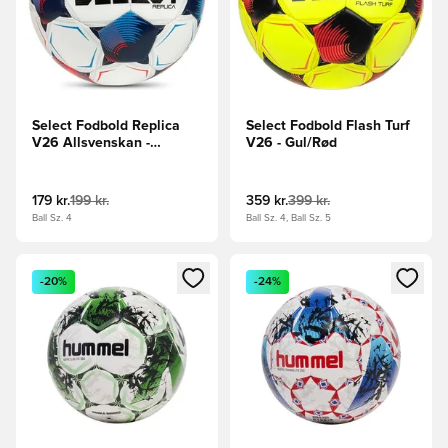
Select Fodbold Replica
Select Fodbold Flash Turf
V26 Allsvenskan -
V26 - Gul/Rød
Hvid/Rød
179 kr.
199 kr.
359 kr.
399 kr.
Ball Sz. 4
Ball Sz. 4, Ball Sz. 5
Åbner en Modal til at logge ind eller tilmelde dig som medle
Åbner en Modal til at logge i
-20%
-24%