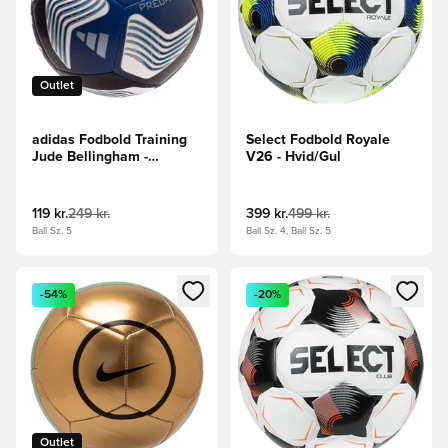
Outlet
adidas Fodbold Training
Select Fodbold Royale
Jude Bellingham -
V26 - Hvid/Gul
Sort/Konge blå/Hvid
119 kr.
249 kr.
399 kr.
499 kr.
Ball Sz. 5
Ball Sz. 4, Ball Sz. 5
Åbner en Modal til at logge ind eller tilmelde dig som medle
Åbner en Modal til at logge i
-54%
-20%
Outlet