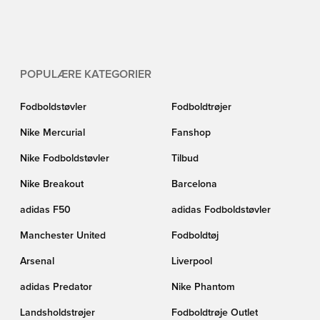
POPULÆRE KATEGORIER
Fodboldstøvler
Fodboldtrøjer
Nike Mercurial
Fanshop
Nike Fodboldstøvler
Tilbud
Nike Breakout
Barcelona
adidas F50
adidas Fodboldstøvler
Manchester United
Fodboldtøj
Arsenal
Liverpool
adidas Predator
Nike Phantom
Landsholdstrøjer
Fodboldtrøje Outlet