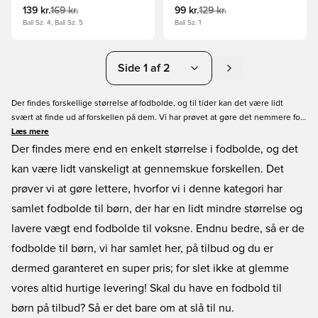
139 kr.
169 kr.
99 kr.
129 kr.
Ball Sz. 4, Ball Sz. 5
Ball Sz. 1
Side 1 af 2
Der findes forskellige størrelse af fodbolde, og til tider kan det være lidt
svært at finde ud af forskellen på dem. Vi har prøvet at gøre det nemmere for
dig med denne kategori, ved at samle alle fodbolde til børn. De er lavet i en
Læs mere
lidt mindre størrelse og med lavere vægt end hvad man normalt er vant til
Der findes mere end en enkelt størrelse i fodbolde, og det
med almindelige fodbolde. Endnu bedre, så er alle produkter i denne
kan være lidt vanskeligt at gennemskue forskellen. Det
kategori også på tilbud, så du kan helt klar finde et billig fodbold i børne
prøver vi at gøre lettere, hvorfor vi i denne kategori har
størrelse.
samlet fodbolde til børn, der har en lidt mindre størrelse og
lavere vægt end fodbolde til voksne. Endnu bedre, så er de
fodbolde til børn, vi har samlet her, på tilbud og du er
dermed garanteret en super pris; for slet ikke at glemme
vores altid hurtige levering! Skal du have en fodbold til
børn på tilbud? Så er det bare om at slå til nu.