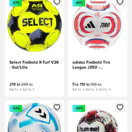
Åbner en Modal til at logge ind eller tilmelde dig som medle
Åbner en Modal til at logge i
-27%
-40%
Select Fodbold X-Turf V26
adidas Fodbold Tiro
- Gul/Lilla
League J350 -
Hvid/Sort/Rød/Blå
219 kr.
299 kr.
Fra
119 kr.
199 kr.
Ball Sz. 4, Ball Sz. 5
Ball Sz. 3, Ball Sz. 4, Ball Sz. 5
Åbner en Modal til at logge ind eller tilmelde dig som medle
Åbner en Modal til at logge i
-52%
-20%