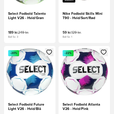
Select Fodbold Talento
Nike Fodbold Skills Mini
Light V26 - Hvid/Grøn
T90 - Hvid/Sort/Rød
189 kr.
249 kr.
59 kr.
129 kr.
Ball Sz. 3
Ball Sz. 1
Åbner en Modal til at logge ind eller tilmelde dig som medle
Åbner en Modal til at logge i
-20%
-22%
Select Fodbold Future
Select Fodbold Atlanta
Light V26 - Hvid/Blå
V26 - Hvid/Pink