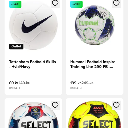
Åbner en Modal til at logge ind eller tilmelde dig som medle
Åbner en Modal til at logge i
-54%
-20%
Outlet
Tottenham Fodbold Skills
Hummel Fodbold Inspire
- Hvid/Navy
Training Lite 290 FB -
Hvid/Blå/Neongrøn
69 kr.
149 kr.
199 kr.
249 kr.
Ball Sz. 1
Ball Sz. 3
Åbner en Modal til at logge ind eller tilmelde dig som medle
Åbner en Modal til at logge i