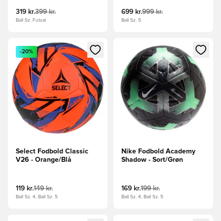
319 kr.
399 kr.
699 kr.
999 kr.
Ball Sz. Futsal
Ball Sz. 5
Åbner en Modal til at logge ind eller tilmelde dig som medle
Åbner en Modal til at logge i
-20%
Select Fodbold Classic
Nike Fodbold Academy
V26 - Orange/Blå
Shadow - Sort/Grøn
119 kr.
149 kr.
169 kr.
199 kr.
Ball Sz. 4, Ball Sz. 5
Ball Sz. 4, Ball Sz. 5