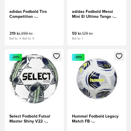
adidas Fodbold Tiro
adidas Fodbold Messi
Competition -
Mini El Ultimo Tango -
Hvid/Sort/Rød
Hvid/Blå/Blå
319 kr.
399 kr.
59 kr.
129 kr.
Ball Sz. 4, Ball Sz. 5
Ball Sz. 1
Åbner en Modal til at logge ind eller tilmelde dig som medle
Åbner en Modal til at logge i
-20%
-30%
Select Fodbold Futsal
Hummel Fodbold Legacy
Master Shiny V22 -
Match FB -
Hvid/Grøn
Hvid/Blå/Grøn/Sort