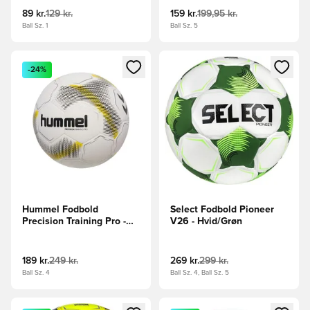
89 kr.
129 kr.
159 kr.
199,95 kr.
Ball Sz. 1
Ball Sz. 5
Åbner en Modal til at logge ind eller tilmelde dig som medle
Åbner en Modal til at logge i
-24%
Hummel Fodbold
Select Fodbold Pioneer
Precision Training Pro -
V26 - Hvid/Grøn
Hvid/Sort/Gul
189 kr.
249 kr.
269 kr.
299 kr.
Ball Sz. 4
Ball Sz. 4, Ball Sz. 5