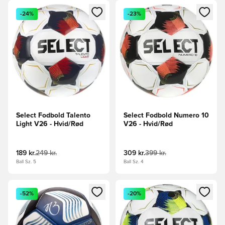
Åbner en Modal til at logge ind eller tilmelde dig som medle
Åbner en Modal til at logge i
-24%
-23%
Select Fodbold Talento
Select Fodbold Numero 10
Light V26 - Hvid/Rød
V26 - Hvid/Rød
189 kr.
249 kr.
309 kr.
399 kr.
Ball Sz. 5
Ball Sz. 4
Åbner en Modal til at logge ind eller tilmelde dig som medle
Åbner en Modal til at logge i
-52%
-20%