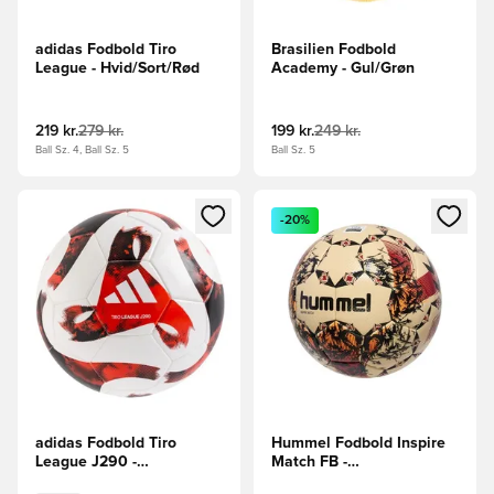
adidas Fodbold Tiro
Brasilien Fodbold
League - Hvid/Sort/Rød
Academy - Gul/Grøn
219 kr.
279 kr.
199 kr.
249 kr.
Ball Sz. 4, Ball Sz. 5
Ball Sz. 5
Åbner en Modal til at logge ind eller tilmelde dig som medle
Åbner en Modal til at logge i
-20%
adidas Fodbold Tiro
Hummel Fodbold Inspire
League J290 -
Match FB -
Hvid/Sort/Orange
Bordeaux/Champagne/Sort