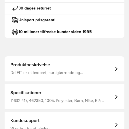
30 dages returret
Unisport prisgaranti
10 milioner tilfredse kunder siden 1995
Produktbeskrivelse
Dri-FIT er et åndbart, hurtigtørrende og
letvægtsmateriale, der leder fugt væk fra kroppen, så du
altid holdes tør, komfortabel og fokuseret Samme design
som spillerne bruger Fremstillet af 100% polyester.
Specifikationer
II1632-417, 462350, 100% Polyester, Børn, Nike, Blå,
Mænd, Kvinder, Fodboldtrøjer, Hjemmebanesæt,
Fantrøjer, Kort ærmet, 2026/27
Kundesupport
Vi er her for at hjælpe