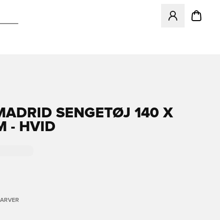
Åbner en Modal ti
MADRID SENGETØJ 140 X
 - HVID
FARVER