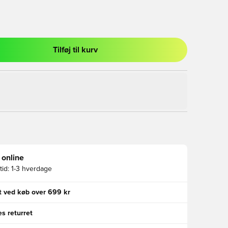
Tilføj til kurv
l til at logge ind eller tilmelde dig som medlem
 online
id:
1-3 hverdage
gt ved køb over 699 kr
s returret