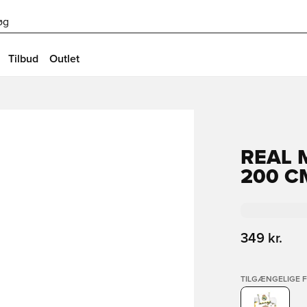
øg
Tilbud
Outlet
REAL 
200 CM
349 kr.
TILGÆNGELIGE 