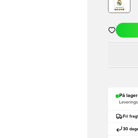
Åbner en Moda
På lager
Leveringst
Fri fra
30 dage