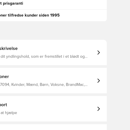
t prisgaranti
oner tilfredse kunder siden 1995
krivelse
dit yndlingshold, som er fremstillet i et blødt og
materiale STANDARD 100 by OEKO-TEX® certificering,
ranti for at sættet er 100% fri for skadelige kemikalier
vendbar, og har to forskellige sider med hvert sit
et Betræk til dyne samt hovedpude måler 140 x. 200
ioner
cm. og 60 x 63 cm. Fremstillet i 100% bomuld.
7094, Kvinder, Mænd, Børn, Voksne, BrandMac,
id
ort
 at hjælpe