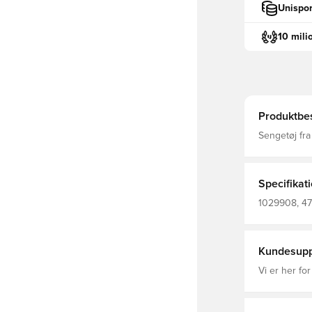
Unispor
10 mili
Produktbes
Sengetøj fra 
behageligt 
hvilket er ga
Modellen er 
motiv tilføj
Specifikat
1029908, 47
Sengetøj, Hv
Kundesupp
Vi er her for