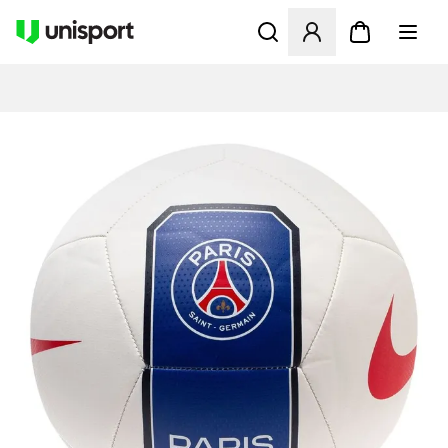
Åbner en Modal til at logge 