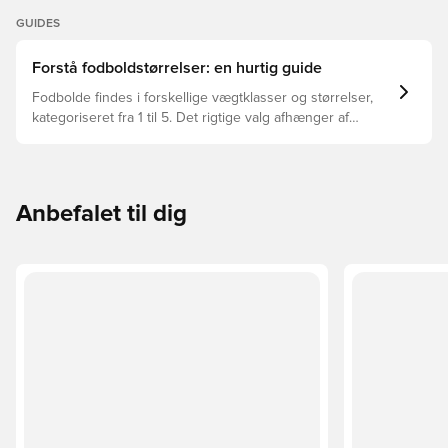
GUIDES
Forstå fodboldstørrelser: en hurtig guide
Fodbolde findes i forskellige vægtklasser og størrelser,
kategoriseret fra 1 til 5. Det rigtige valg afhænger af
faktorer som alder, niveau og formålet med bolden –
herunder ligaregler og træningsmetoder.
Anbefalet til dig