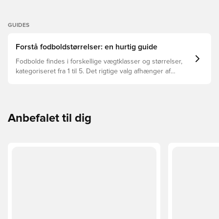
GUIDES
Forstå fodboldstørrelser: en hurtig guide
Fodbolde findes i forskellige vægtklasser og størrelser,
kategoriseret fra 1 til 5. Det rigtige valg afhænger af
faktorer som alder, niveau og formålet med bolden –
herunder ligaregler og træningsmetoder.
Anbefalet til dig