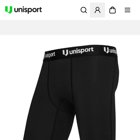
Åbner en Modal til at logge 