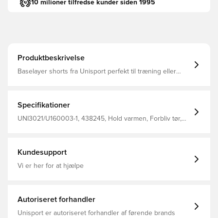
10 milioner tilfredse kunder siden 1995
Produktbeskrivelse
Baselayer shorts fra Unisport perfekt til træning eller
kamp Pasformen er tætsiddende og derved minimeres
distraktioner Stoffet hjælper med at regulere temperatur
og transportere sved væk fra kroppen, så du holdes tør
og varm Den brede og elastiske linning kan strækkes for
Specifikationer
optimalt fit Fremstillet i 88% polyester og 12% elastan..
UNI3021/U160003-1, 438245, Hold varmen, Forbliv tør,
Unisport, Børn, Mænd, Sort, Kort, Baselayer
Kundesupport
Vi er her for at hjælpe
Autoriseret forhandler
Unisport er autoriseret forhandler af førende brands