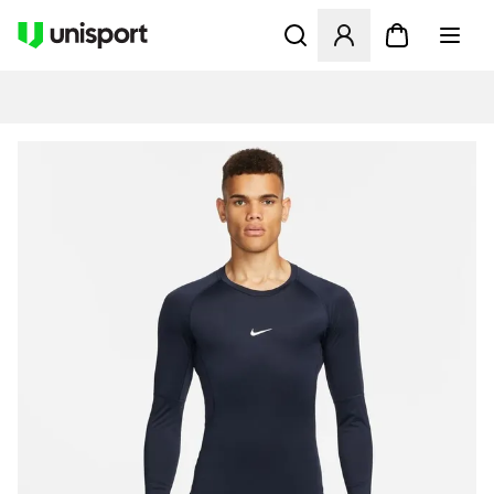
Åbner en Modal til at logge 