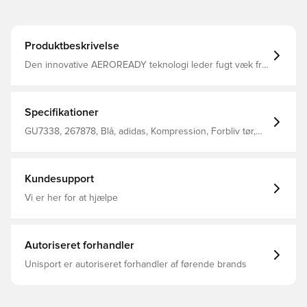
Produktbeskrivelse
Den innovative AEROREADY teknologi leder fugt væk fra
kroppen, så du efterlades komfortabel, tør og afkølet
Modellen er lavet med Primegreen, som er højtydende,
genanvendte materialer og baselayer af dette har
minimum 40% genanvendt indhold Techfit koncentrerer
Specifikationer
musklernes energi, så de er i stand til at udvikle maksimal
styrke, hvilket gør det muligt at præstere sit ypperste i
GU7338, 267878, Blå, adidas, Kompression, Forbliv tør,
længere tid Compression fit Fremstillet i 88% genanvendt
Voksne, Mænd, adidas Techfit, Baselayer, Lange ærmer
polyester og 12% elastan.
Kundesupport
Vi er her for at hjælpe
Autoriseret forhandler
Unisport er autoriseret forhandler af førende brands