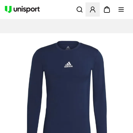
Åbner en Modal til at logge 