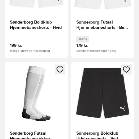
Sønderborg Boldklub
Sønderborg Futsal
Hjemmebaneshorts - Hvid
Hjemmebaneshorts - Børn
Hvid
Børn
199 kr.
179 kr.
Mange størrelser tilgængelig
Mange størrelser tilgængelig
Åbner en Modal til at logge ind eller tilmelde dig som medle
Åbner en Modal til at logge i
Sønderborg Futsal
Sønderborg Boldklub
Hjemmebanesokker -
Udebaneshorts - Sort