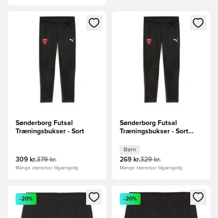
Åbner en Modal til at logge ind eller tilmelde dig som medle
Åbner en Modal til at logge i
Sønderborg Futsal
Sønderborg Futsal
Træningsbukser - Sort
Træningsbukser - Sort
Børn
Børn
309 kr.
379 kr.
269 kr.
329 kr.
Mange størrelser tilgængelig
Mange størrelser tilgængelig
Åbner en Modal til at logge ind eller tilmelde dig som medle
Åbner en Modal til at logge i
-20%
-20%