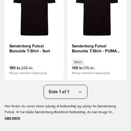
Sønderborg Futsal
Sønderborg Futsal
Bomulds T-Shirt - Sort
Bomulds T-Shirt - PUMA
Sort Børn
Børn
189 kr.
225 kr.
149 kr.
175 kr.
Mange størrelser tilgængelig
Mange størrelser tilgængelig
Side 1 af 1
Her finder du vores store udvalg af fodboldtøj og udstyr fra Sønderborg
Futsal. Vi har både Sønderborg Boldklub fodboldtøj, du kan bruge til
trænings- og kampdag, ligesom du kan finde dit hverdagstøj med klubbens
Læs mere
logo. Bestil dit nye fodboldgear online i dag med hurtig levering.