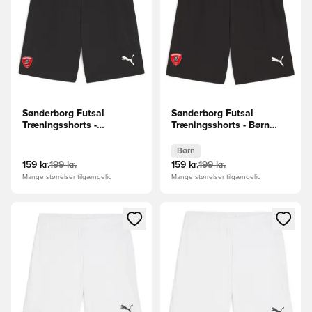
Sønderborg Futsal
Sønderborg Futsal
Træningsshorts -
Træningsshorts - Børn
Sort/Hvid
Sort/Hvid
Børn
159 kr.
199 kr.
159 kr.
199 kr.
Mange størrelser tilgængelig
Mange størrelser tilgængelig
Åbner en Modal til at logge ind eller tilmelde dig som medle
Åbner en Modal til at logge i