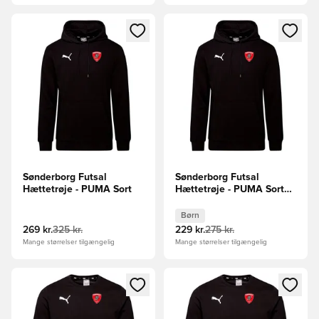
Åbner en Modal til at logge ind eller tilmelde dig som medle
Åbner en Modal til at logge i
Sønderborg Futsal
Sønderborg Futsal
Hættetrøje - PUMA Sort
Hættetrøje - PUMA Sort
Børn
Børn
269 kr.
325 kr.
229 kr.
275 kr.
Mange størrelser tilgængelig
Mange størrelser tilgængelig
Åbner en Modal til at logge ind eller tilmelde dig som medle
Åbner en Modal til at logge i