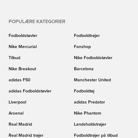
POPULÆRE KATEGORIER
Fodboldstøvler
Fodboldtrøjer
Nike Mercurial
Fanshop
Tilbud
Nike Fodboldstøvler
Nike Breakout
Barcelona
adidas F50
Manchester United
adidas Fodboldstøvler
Fodboldtøj
Liverpool
adidas Predator
Arsenal
Nike Phantom
Real Madrid
Landsholdstrøjer
Real Madrid trøjer
Fodboldtrøjer på tilbud