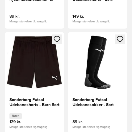
Hvid
89 kr.
149 kr.
Mange størrelser tilgængelig
Mange størrelser tilgængelig
Åbner en Modal til at logge ind eller tilmelde dig som medle
Åbner en Modal til at logge i
Sønderborg Futsal
Sønderborg Futsal
Udebaneshorts - Børn Sort
Udebanesokker - Sort
Børn
129 kr.
89 kr.
Mange størrelser tilgængelig
Mange størrelser tilgængelig