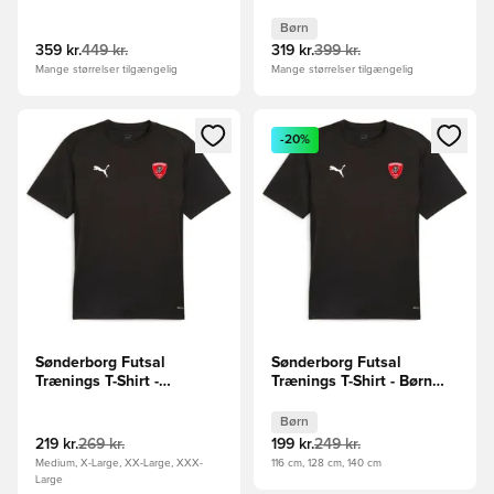
Grå/Hvid
Børn
359 kr.
449 kr.
319 kr.
399 kr.
Mange størrelser tilgængelig
Mange størrelser tilgængelig
Åbner en Modal til at logge ind eller tilmelde dig som medle
Åbner en Modal til at logge i
-20%
Sønderborg Futsal
Sønderborg Futsal
Trænings T-Shirt -
Trænings T-Shirt - Børn
Sort/Hvid
Sort/Hvid
Børn
219 kr.
269 kr.
199 kr.
249 kr.
Medium, X-Large, XX-Large, XXX-
116 cm, 128 cm, 140 cm
Large