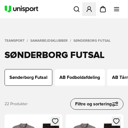
Åbner en Modal til at logge 
TEAMSPORT
SAMARBEJDSKLUBBER
SØNDERBORG FUTSAL
SØNDERBORG FUTSAL
Sønderborg Futsal
AB Fodboldafdeling
AB Tår
Filtre og sortering
22
Produkter
Åbner en Modal til at logge ind eller tilmelde dig som medle
Åbner en Modal til at logge i