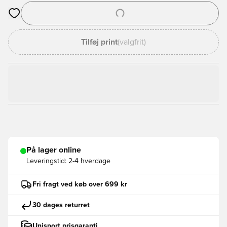
Åbner en Modal til at logge ind eller tilmelde dig som medlem
Tilføj print
(valgfrit)
På lager online
Leveringstid:
2-4 hverdage
Fri fragt ved køb over 699 kr
30 dages returret
Unisport prisgaranti