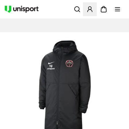
Åbner en Modal til at logge 