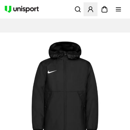
Åbner en Modal til at logge 