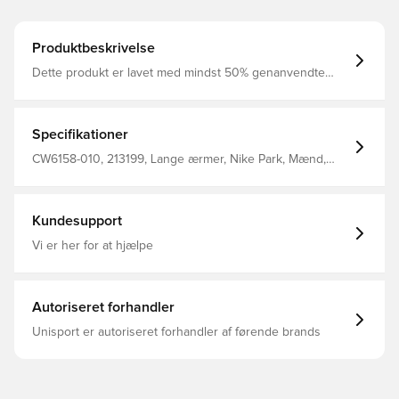
Produktbeskrivelse
Dette produkt er lavet med mindst 50% genanvendte
polyesterfibre Syntetisk fyld i jakken og en gold længde
sikrer at du holdes varm uden at tynges af høj vægt
Overdel lavet i vandafvisende materialer sikrer at du
forbliver tør i regnvejr Sidelommer med knaplukning
Specifikationer
giver mulighed for opbevaring af personlige ejendele
Fuld lynlås til opretstående krave og hætte for at sikre
CW6158-010, 213199, Lange ærmer, Nike Park, Mænd,
dig imod vind og vejr Løst fit Fremstillet i 100% polyester
Nike, Børn, Sort, Vinter jakker, This Product Is Made With
At Least 50% Recycled Polyester Fibers
Kundesupport
Vi er her for at hjælpe
Autoriseret forhandler
Unisport er autoriseret forhandler af førende brands