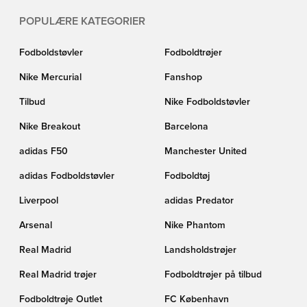
POPULÆRE KATEGORIER
Fodboldstøvler
Fodboldtrøjer
Nike Mercurial
Fanshop
Tilbud
Nike Fodboldstøvler
Nike Breakout
Barcelona
adidas F50
Manchester United
adidas Fodboldstøvler
Fodboldtøj
Liverpool
adidas Predator
Arsenal
Nike Phantom
Real Madrid
Landsholdstrøjer
Real Madrid trøjer
Fodboldtrøjer på tilbud
Fodboldtrøje Outlet
FC København