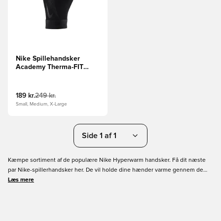
Nike Spillehandsker
Academy Therma-FIT
Winter Warrior - Sort
189 kr.
249 kr.
Small, Medium, X-Large
Side 1 af 1
Kæmpe sortiment af de populære Nike Hyperwarm handsker. Få dit næste
par Nike-spillerhandsker her. De vil holde dine hænder varme gennem de
kolde træningsaftener. Vi har handsker til børn og voksne fra størrelse 8 år og
Læs mere
op til XL. Klubber som Liverpool og Barcelona har deres egne
spillerhandsker, som du også vil kunne finde her på siden. Så få dine nye
Nike spillerhandsker og nyd at spille fodbold selv i det koldeste vejr.