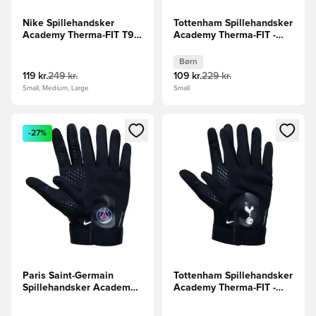
Nike Spillehandsker
Tottenham Spillehandsker
Academy Therma-FIT T90
Academy Therma-FIT -
- Sort/Hvid
Sort Børn
Børn
119 kr.
249 kr.
109 kr.
229 kr.
Small, Medium, Large
Small
Åbner en Modal til at logge ind eller tilmelde dig som medle
Åbner en Modal til at logge i
-27%
Paris Saint-Germain
Tottenham Spillehandsker
Spillehandsker Academy
Academy Therma-FIT -
Therma-FIT - Sort
Sort