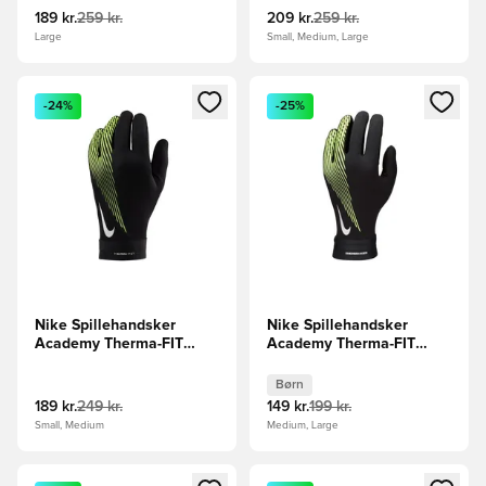
189 kr.
259 kr.
209 kr.
259 kr.
Large
Small, Medium, Large
Åbner en Modal til at logge ind eller tilmelde dig som medle
Åbner en Modal til at logge i
-24%
-25%
Nike Spillehandsker
Nike Spillehandsker
Academy Therma-FIT
Academy Therma-FIT
Winter Warrior -
Winter Warrior -
Sort/Neon
Sort/Neon Børn
Børn
189 kr.
249 kr.
149 kr.
199 kr.
Small, Medium
Medium, Large
Åbner en Modal til at logge ind eller tilmelde dig som medle
Åbner en Modal til at logge i