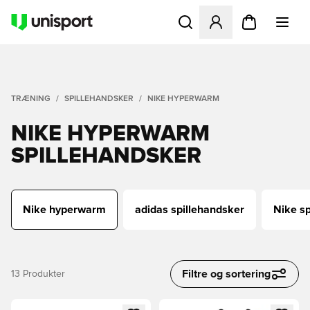
Åbner en Modal til at logge 
TRÆNING
SPILLEHANDSKER
NIKE HYPERWARM
NIKE HYPERWARM
SPILLEHANDSKER
Nike hyperwarm
adidas spillehandsker
Nike sp
Filtre og sortering
13
Produkter