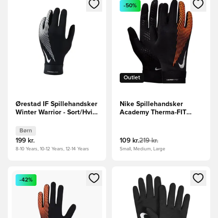
Åbner en Modal til at logge ind eller tilmelde dig som medle
Åbner en Modal til at logge i
-50%
Outlet
Ørestad IF Spillehandsker
Nike Spillehandsker
Winter Warrior - Sort/Hvid
Academy Therma-FIT
Børn
Winter Warrior -
Sort/Orange/Sølv
Børn
199 kr.
109 kr.
219 kr.
8-10 Years, 10-12 Years, 12-14 Years
Small, Medium, Large
Åbner en Modal til at logge ind eller tilmelde dig som medle
Åbner en Modal til at logge i
-42%