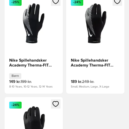
-25%
-24%
Nike Spillehandsker
Nike Spillehandsker
Academy Therma-FIT
Academy Therma-FIT
Winter Warrior - Sort/Hvid
Winter Warrior - Sort/Hvid
Børn
Børn
149 kr.
199 kr.
189 kr.
249 kr.
8-10 Years, 10-12 Years, 12-14 Years
Small, Medium, Large, X-Large
Åbner en Modal til at logge ind eller tilmelde dig som medle
-24%