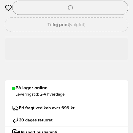
Åbner en Modal til at logge ind eller tilmelde dig som medlem
Tilføj print
(valgfrit)
På lager online
Leveringstid:
2-4 hverdage
Fri fragt ved køb over 699 kr
30 dages returret
Unisport prisgaranti