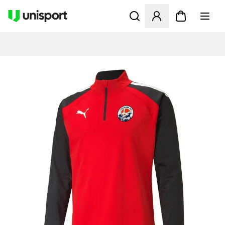
Åbner en Modal til at logge 