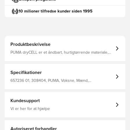
10 milioner tilfredse kunder siden 1995
Produktbeskrivelse
PUMA dryCELL er et åndbart, hurtigtørrende materiale,
der leder fugt væk fra kroppen, så du altid holdes tør og
komfortabel Med 1/4 lynlås Regular fit Fremstillet i 100%
genanvendt polyester.
Specifikationer
657236 01, 308404, PUMA, Voksne, Mænd,
Træningstrøjer, Lange ærmer, Rød, Main Material 1: 100%
Polyester Recycled - Tricot - 220.00 G/M² - Piece Dyed -
Chemical- Wicking (Bio-Based), Mechanical - Brushing -
Drycell (Fun/001)
Kundesupport
Vi er her for at hjælpe
Autoriseret forhandler