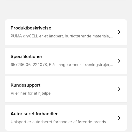
Produktbeskrivelse
PUMA dryCELL er et åndbart, hurtigtørrende materiale,
der leder fugt væk fra kroppen, så du altid holdes tør og
komfortabel Med 1/4 lynlås Regular fit Fremstillet i 100%
genanvendt polyester.
Specifikationer
657236 06, 224078, Blå, Lange ærmer, Træningstrøjer,
Mænd, Voksne, PUMA, Main Material 1: 100% Polyester
Recycled - Tricot - 220.00 G/M² - Piece Dyed - Chemical-
Wicking (Bio-Based), Mechanical - Brushing - Drycell
(Fun/001)
Kundesupport
Vi er her for at hjælpe
Autoriseret forhandler
Unisport er autoriseret forhandler af førende brands