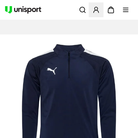
Åbner en Modal til at logge 