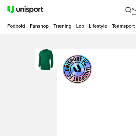
S
Fodbold
Fanshop
Træning
Løb
Lifestyle
Teamsport