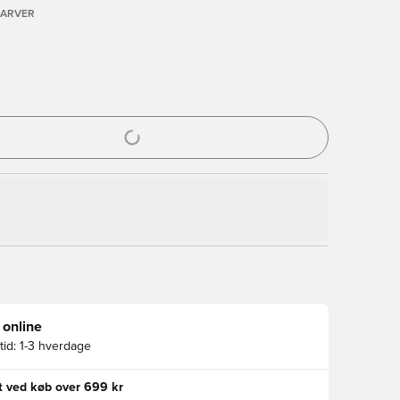
FARVER
l til at logge ind eller tilmelde dig som medlem
 online
id:
1-3 hverdage
gt ved køb over 699 kr