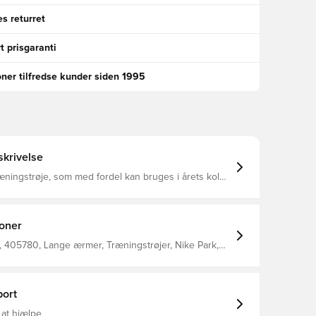
s returret
t prisgaranti
oner tilfredse kunder siden 1995
krivelse
æningstrøje, som med fordel kan bruges i årets kolde
r der på grønsværen er brug for ekstra varme under
 eller træningstrøjen Lavet med Nike Dri-FIT, der er et
tigtørrende letvægts materiale, der leder fugten væk
Med huller til tommelfingrene, hvilket giver dig en
ioner
mmelse Tætsiddende pasform Fremstillet i 100%
 405780, Lange ærmer, Træningstrøjer, Nike Park,
e, Nike, Grøn
ort
 at hjælpe