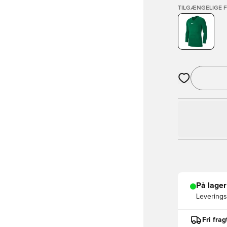
TILGÆNGELIGE 
Åbner en Moda
På lager
Leveringst
Fri fra