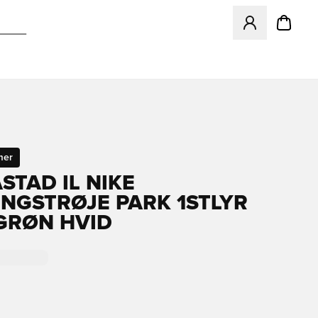
Åbner en Modal ti
mer
STAD IL NIKE
NGSTRØJE PARK 1STLYR
 GRØN HVID