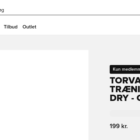
øg
Tilbud
Outlet
Kun medlem
TORVA
TRÆNI
DRY -
199 kr.