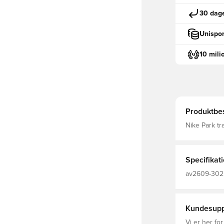
30 dage
Unispor
10 mili
Produktbes
Nike Park tr
perioder, nå
spillertrøjen
åndbart, hur
fra kroppen 
Specifikat
strømlinet forne
polyester.
av2609-302,
Mænd, Voksn
Kundesupp
Vi er her for