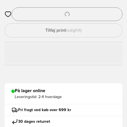
Åbner en Modal til at logge ind eller tilmelde dig som medlem
Tilføj print
(valgfrit)
På lager online
Leveringstid:
2-4 hverdage
Fri fragt ved køb over 699 kr
30 dages returret