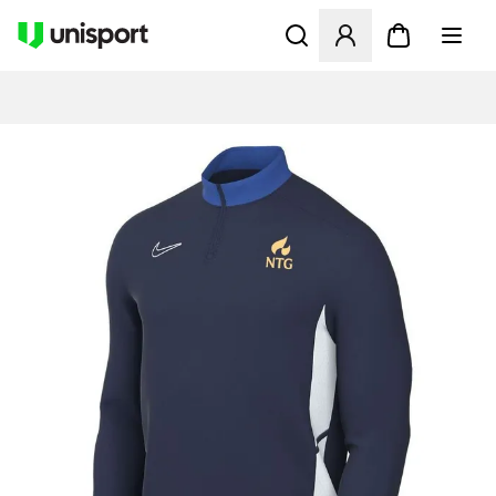
Åbner en Modal til at logge 