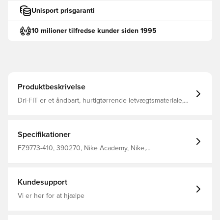
Unisport prisgaranti
10 milioner tilfredse kunder siden 1995
Produktbeskrivelse
Dri-FIT er et åndbart, hurtigtørrende letvægtsmateriale,
der transporterer fugt væk fra din krop og holder dig tør,
komfortabel og fokuseret hele tiden Lynlås i kvart længde
til opretstående krave Fremstillet af 100% polyester.
Specifikationer
FZ9773-410, 390270, Nike Academy, Nike,
Træningstrøjer, Lange ærmer, Kvinder, Mænd, Børn, 100%
Polyester, Blå
Kundesupport
Vi er her for at hjælpe