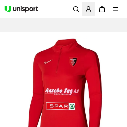
Åbner en Modal til at logge 