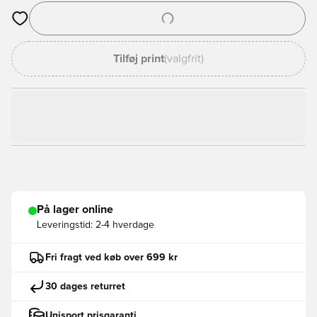
Åbner en Modal til at logge ind eller tilmelde dig som medlem
Tilføj print
(valgfrit)
På lager online
Leveringstid:
2-4 hverdage
Fri fragt ved køb over 699 kr
30 dages returret
Unisport prisgaranti