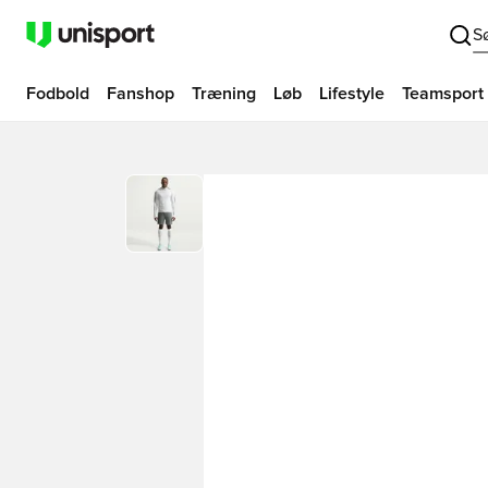
S
Fodbold
Fanshop
Træning
Løb
Lifestyle
Teamsport