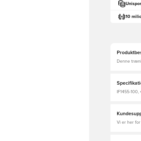
Unispor
10 mili
Produktbes
Denne trænin
retninger, o
med at holde
Specifikat
IF1455-100, 
Træningstrøj
Kundesupp
Vi er her for