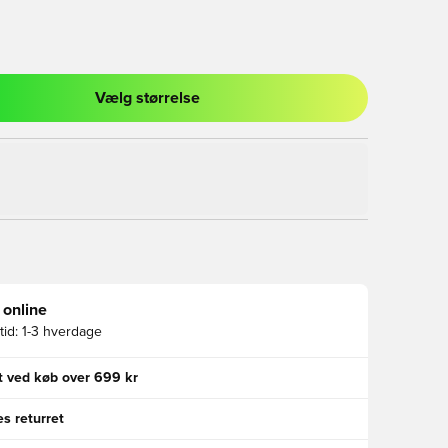
Vælg størrelse
l til at logge ind eller tilmelde dig som medlem
 online
id:
1-3 hverdage
gt ved køb over 699 kr
s returret