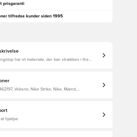
t prisgaranti
oner tilfredse kunder siden 1995
krivelse
gstop har et materiale, der kan strækkes i fire
g den svedtransporterende Dri-FIT-teknologi hjælper
 dig afkølet, mens du finjusterer dine færdigheder.
ioner
462197, Voksne, Nike Strike, Nike, Mænd,
er, Lange ærmer, 91% Polyester 9% Elastane, Hvid
ort
 at hjælpe