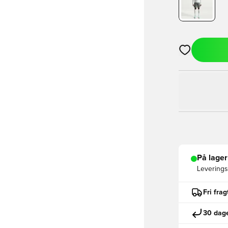
Åbner en Moda
På lager
Leveringst
Fri fra
30 dage