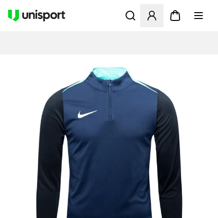
Åbner en Modal til at logge 