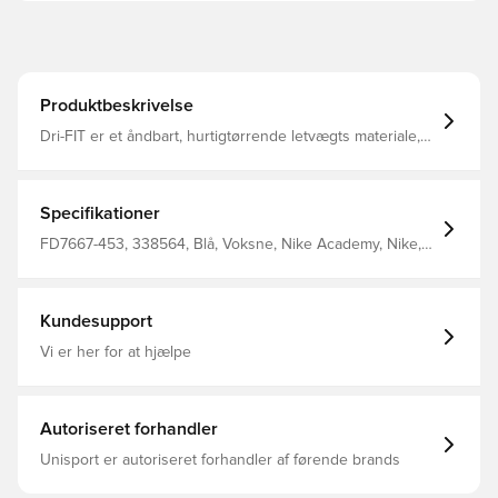
Produktbeskrivelse
Dri-FIT er et åndbart, hurtigtørrende letvægts materiale,
der leder fugt væk fra kroppen, så du altid holdes tør,
komfortabel og fokuseret Lynlås i kvart længde til
opretstående krave Fremstillet i 100% polyester.
Specifikationer
FD7667-453, 338564, Blå, Voksne, Nike Academy, Nike,
Træningstrøjer, Lange ærmer, Mænd, 100% Polyester
Kundesupport
Vi er her for at hjælpe
Autoriseret forhandler
Unisport er autoriseret forhandler af førende brands