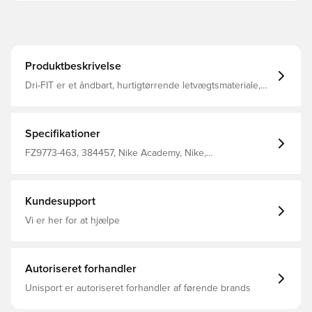
Produktbeskrivelse
Dri-FIT er et åndbart, hurtigtørrende letvægtsmateriale,
der transporterer fugt væk fra din krop og holder dig tør,
komfortabel og fokuseret hele tiden Lynlås i kvart længde
til opretstående krave Fremstillet af 100% polyester.
Specifikationer
FZ9773-463, 384457, Nike Academy, Nike,
Træningstrøjer, Lange ærmer, Kvinder, Mænd, Børn, 100%
Polyester, Blå
Kundesupport
Vi er her for at hjælpe
Autoriseret forhandler
Unisport er autoriseret forhandler af førende brands