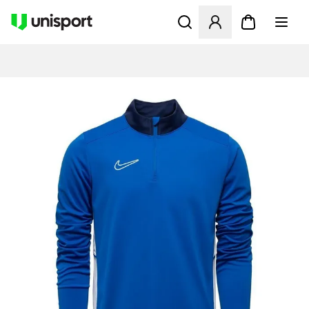
Åbner en Modal til at logge 