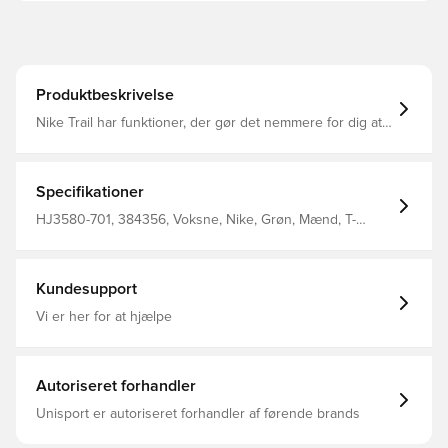
Produktbeskrivelse
Nike Trail har funktioner, der gør det nemmere for dig at
tilpasse dig til dine omgivelser, selv under dynamiske
forhold. Denne Solar Chase-trøje er skabt til løb med
blødt, svedtransporterende jerseymateriale og
perforerede paneler, der holder dig tør og afkølet.
Specifikationer
HJ3580-701, 384356, Voksne, Nike, Grøn, Mænd, T-
shirts, Kort ærmet
Kundesupport
Vi er her for at hjælpe
Autoriseret forhandler
Unisport er autoriseret forhandler af førende brands