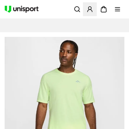
Åbner en Modal til at logge 