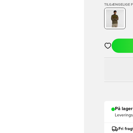
TILGÆNGELIGE 
Åbner en Moda
På lager
Leveringst
Fri fra