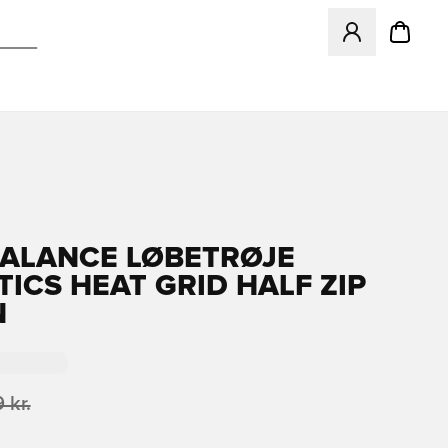
Åbner en Modal ti
ALANCE LØBETRØJE
TICS HEAT GRID HALF ZIP
N
 kr.