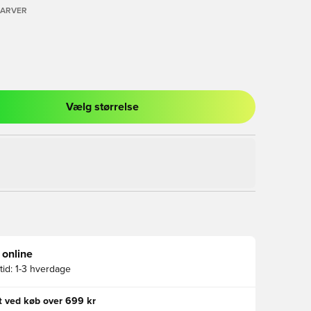
FARVER
Vælg størrelse
l til at logge ind eller tilmelde dig som medlem
 online
id:
1-3 hverdage
gt ved køb over 699 kr