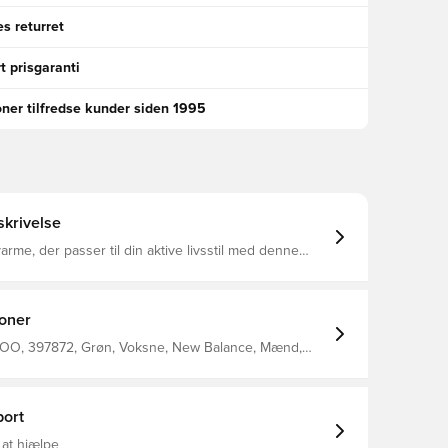
s returret
t prisgaranti
oner tilfredse kunder siden 1995
krivelse
 varme, der passer til din aktive livsstil med denne
ve lynlås NB HEAT teknologi hjælper med at holde dig
ere temperaturer, mens du transporterer fugt væk
ed lynlås til sikker opbevaring Lukning med halv
re bryst Flying NB logo DWR påført vævet
ioner
 Blødt og varmt Heat Grid stof 95% genanvendt
5% spandex
O, 397872, Grøn, Voksne, New Balance, Mænd,
jer, Lange ærmer
ort
 at hjælpe