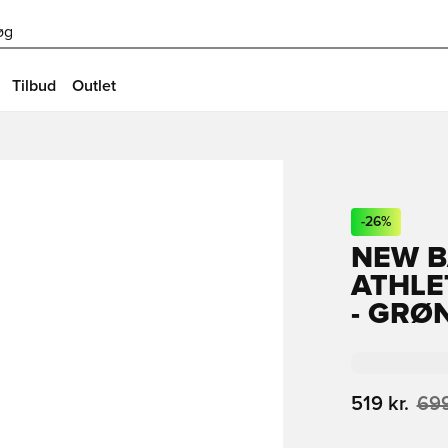
øg
Tilbud
Outlet
-
26
%
NEW B
ATHLE
- GRØ
519 kr.
699