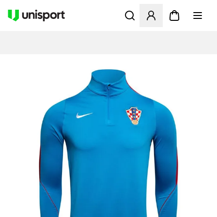
Åbner en Modal til at logge 