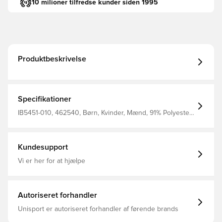
10 milioner tilfredse kunder siden 1995
Produktbeskrivelse
Specifikationer
IB5451-010, 462540, Børn, Kvinder, Mænd, 91% Polyester
9% Elastane, Lange ærmer, Træningstrøjer, Nike, Nike
Strike, VM, Sort
Kundesupport
Vi er her for at hjælpe
Autoriseret forhandler
Unisport er autoriseret forhandler af førende brands