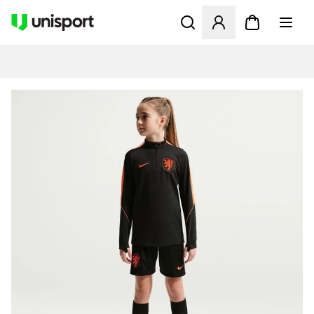
Åbner en Modal til at logge 