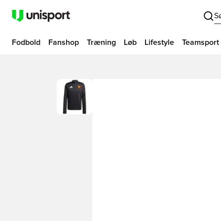
S
Fodbold
Fanshop
Træning
Løb
Lifestyle
Teamsport