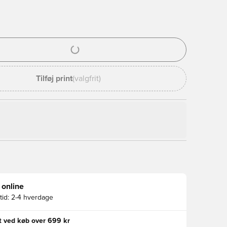
l til at logge ind eller tilmelde dig som medlem
Tilføj print
(valgfrit)
 online
id:
2-4 hverdage
gt ved køb over 699 kr