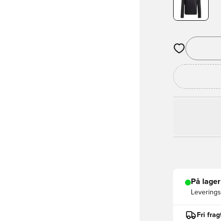
Åbner en Moda
På lager
Leveringst
Fri fra