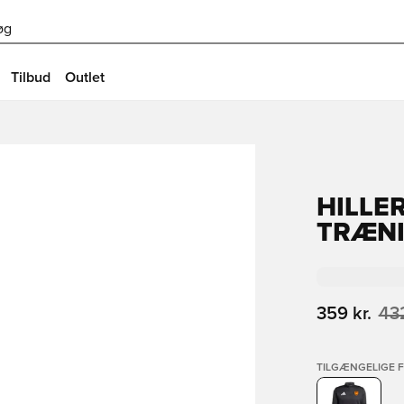
øg
Tilbud
Outlet
HILLE
TRÆNI
359 kr.
432
TILGÆNGELIGE 