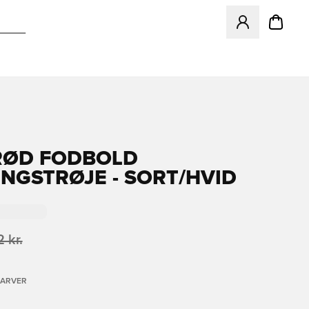
Åbner en Modal ti
RØD FODBOLD
NGSTRØJE - SORT/HVID
 kr.
FARVER