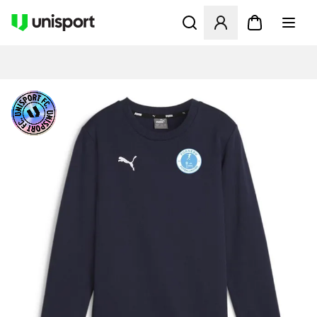
Åbner en Modal til at logge 