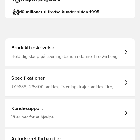
10 milioner tilfredse kunder siden 1995
Produktbeskrivelse
Hold dig skarp på træningsbanen i denne Tiro 26 League
Training Top fra adidas. Med sit slanke udseende og
tankevækkende detaljer bringer denne fodboldtop
professionelt inspireret design til enhver spiller. Kvartal
lynlås Mesh-indsatser CLIMACOOL teknologi Slank
Specifikationer
pasform 100% genanvendt polyester
JY9688, 475400, adidas, Træningstrøjer, adidas Tiro,
Lange ærmer, Mænd, Sort, Voksne, Uden sok
Kundesupport
Vi er her for at hjælpe
Autoriseret forhandler