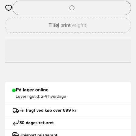
Åbner en Modal til at logge ind eller tilmelde dig som medlem
Tilføj print
(valgfrit)
På lager online
Leveringstid:
2-4 hverdage
Fri fragt ved køb over 699 kr
30 dages returret
Unisport prisgaranti