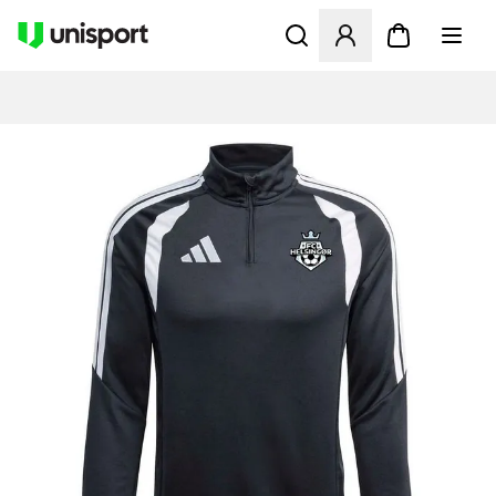
Åbner en Modal til at logge 