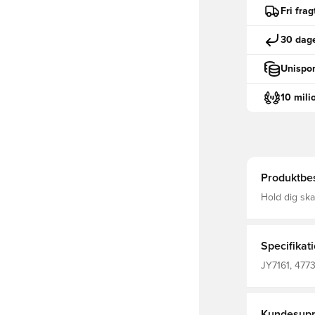
Fri fra
30 dage
Unispor
10 mili
Produktbes
Hold dig sk
Training Top
tankevækken
inspireret design til en
Specifikat
JY7161, 4773
Mænd, Kvind
Kundesupp