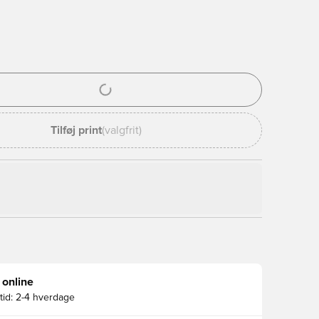
l til at logge ind eller tilmelde dig som medlem
Tilføj print
(valgfrit)
 online
id:
2-4 hverdage