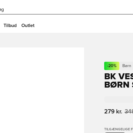
øg
Tilbud
Outlet
-
20
%
Børn
BK VE
BØRN 
279 kr.
349
TILGÆNGELIGE 