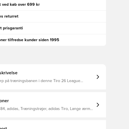
gt ved køb over 699 kr
s returret
t prisgaranti
oner tilfredse kunder siden 1995
krivelse
arp på træningsbanen i denne Tiro 26 League
 fra adidas. Med sit slanke udseende og
de detaljer bringer denne fodboldtop professionelt
hver spiller. Kvartal lynlås Mesh-indsatser
CLIMACOOL teknologi Slank pasform 100% genanvendt polyester
ioner
84, adidas, Træningstrøjer, adidas Tiro, Lange ærmer,
er, Børn, Sort, Uden sok
ort