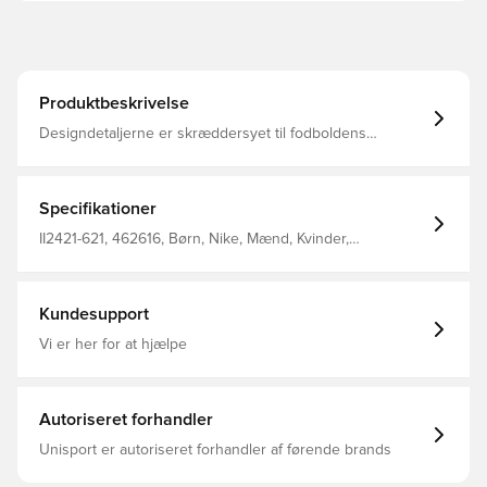
Produktbeskrivelse
Designdetaljerne er skræddersyet til fodboldens
kommende stjerner og giver en tætsiddende, strømlinet
pasform, så intet kommer mellem dig og bolden. Den
svedtransporterende teknologi hjælper med at holde dig
afkølet og fokuseret, så du kan få driblingerne til at sidde.
Specifikationer
II2421-621, 462616, Børn, Nike, Mænd, Kvinder,
Træningstrøjer, Lange ærmer, Rød
Kundesupport
Vi er her for at hjælpe
Autoriseret forhandler
Unisport er autoriseret forhandler af førende brands