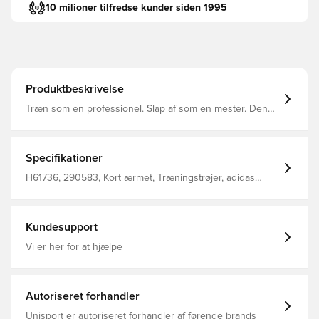
10 milioner tilfredse kunder siden 1995
Produktbeskrivelse
Træn som en professionel. Slap af som en mester. Denne
fodboldtrøje viser et rent, klassisk design med et adidas
Badge of Sport på brystet. Fugtabsorberende
AEROREADY holder dig tør og kølig, uanset om du spiller
en kickabout i parken eller nyder en aften i byen.
Specifikationer
Fremstillet af 100 % genbrugsmaterialer repræsenterer
dette produkt blot en af vores løsninger til at hjælpe med
H61736, 290583, Kort ærmet, Træningstrøjer, adidas
at stoppe plastikaffald. Denne overdel kommer med
Entrada, Mænd, Voksne, adidas, Rød
Unisport i nakken.
Kundesupport
Vi er her for at hjælpe
Autoriseret forhandler
Unisport er autoriseret forhandler af førende brands