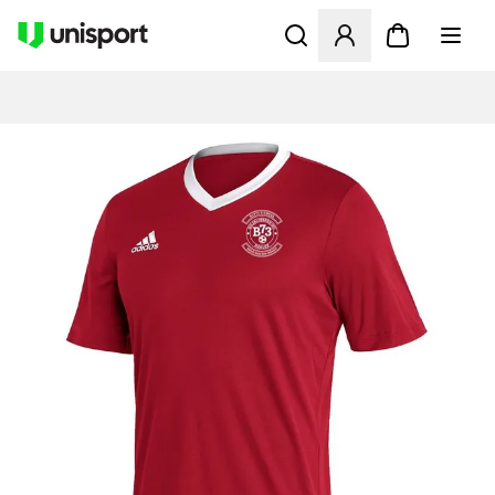
Åbner en Modal til at logge 