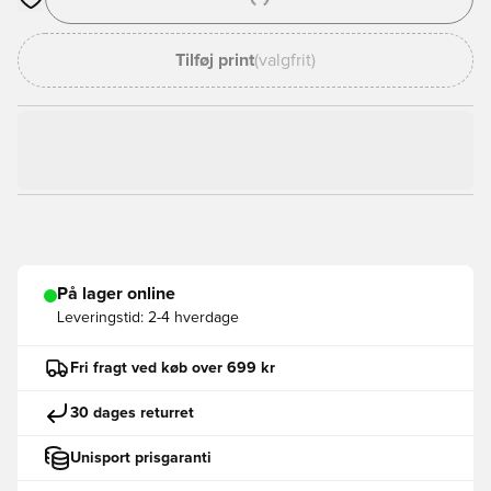
Åbner en Modal til at logge ind eller tilmelde dig som medlem
Tilføj print
(valgfrit)
På lager online
Leveringstid:
2-4 hverdage
Fri fragt ved køb over 699 kr
30 dages returret
Unisport prisgaranti