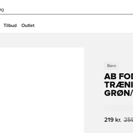
øg
Tilbud
Outlet
Børn
AB FO
TRÆNI
GRØN/
219 kr.
259