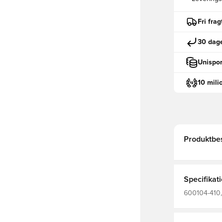
Fri fra
30 dage
Unispor
10 mili
Produktbes
Specifikat
600104-410, 
Børn