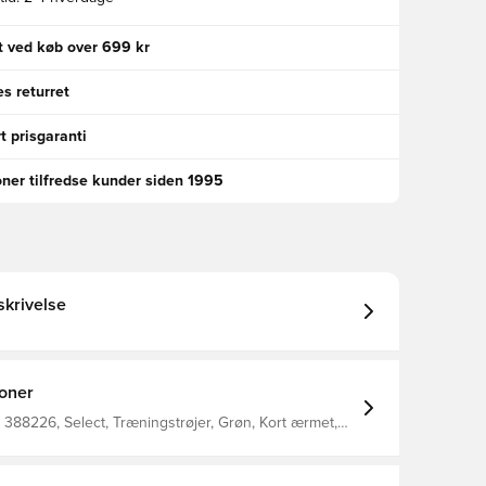
gt ved køb over 699 kr
s returret
t prisgaranti
oner tilfredse kunder siden 1995
krivelse
ioner
388226, Select, Træningstrøjer, Grøn, Kort ærmet,