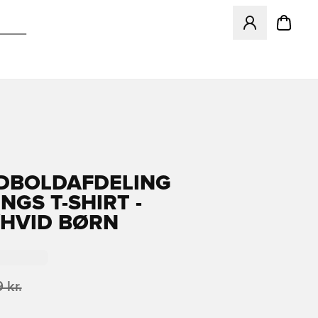
Åbner en Modal ti
DBOLDAFDELING
NGS T-SHIRT -
HVID BØRN
 kr.