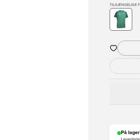
TILGÆNGELIGE 
Åbner en Moda
På lager
Leveringst