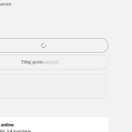
FARVER
l til at logge ind eller tilmelde dig som medlem
Tilføj print
(valgfrit)
 online
id:
2-4 hverdage