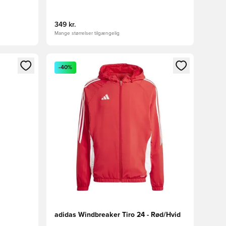
349 kr.
Mange størrelser tilgængelig
nd eller tilmelde dig som medlem
Åbner en Modal til at logge ind eller tilmelde di
-40%
adidas Windbreaker Tiro 24 - Rød/Hvid