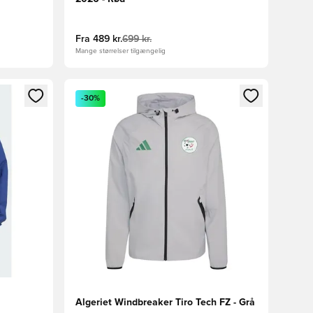
Fra
489 kr.
699 kr.
Mange størrelser tilgængelig
nd eller tilmelde dig som medlem
Åbner en Modal til at logge ind eller tilmelde di
-30%
Algeriet Windbreaker Tiro Tech FZ - Grå