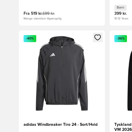
Børn
Fra
519 kr.
699 kr.
399 kr.
Mange størrelser tilgængelig
10-12 Years
Åbner en Modal til at logge ind eller tilmelde dig so
Åbner en 
-40%
-36%
adidas Windbreaker Tiro 24 - Sort/Hvid
Tyskland
VM 2026 