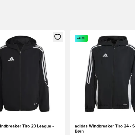
m medlem
Modal til at logge ind eller tilmelde dig som medlem
Åbner en Modal til at logge i
-40%
indbreaker Tiro 23 League -
adidas Windbreaker Tiro 24 - S
Børn