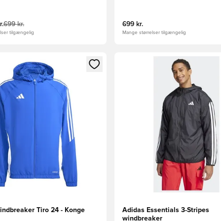
r.
699 kr.
699 kr.
ser tilgængelig
Mange størrelser tilgængelig
m medlem
Modal til at logge ind eller tilmelde dig som medlem
Åbner en Modal til at logge i
indbreaker Tiro 24 - Konge
Adidas Essentials 3-Stripes
windbreaker