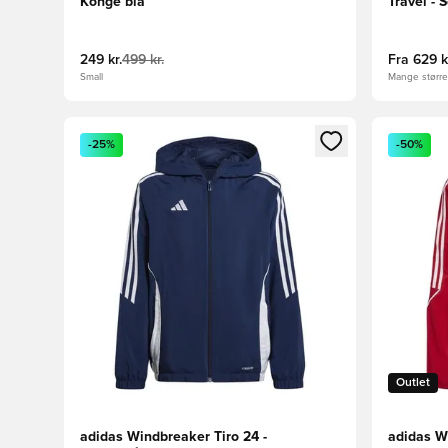
Konge blå
Travel - S
249 kr.
499 kr.
Fra
629 k
Small
Mange størrel
Åbner en Modal til at logge ind eller tilmelde dig so
Åbner en 
-25%
-50%
Outlet
adidas Windbreaker Tiro 24 -
adidas W