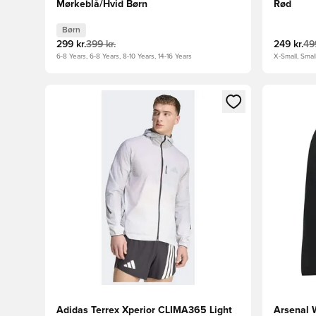
Mørkeblå/Hvid Børn
Rød
Børn
299 kr.
399 kr.
249 kr.
499
6-8 Years, 6-8 Years, 8-10 Years, 14-16 Years
X-Small, Smal
Åbner en Modal til at logge ind eller tilmelde dig so
Åbner en 
Adidas Terrex Xperior CLIMA365 Light
Arsenal W