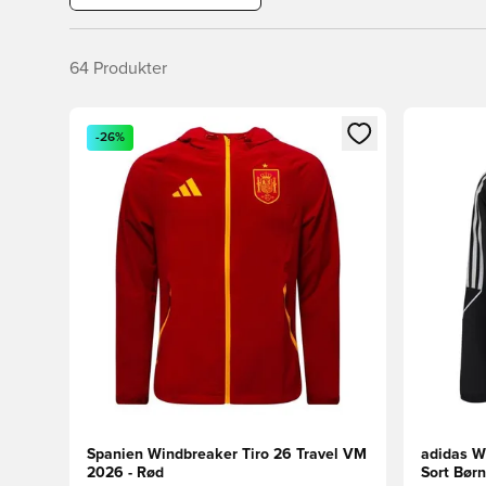
64
Produkter
Åbner en Modal til at logge ind eller tilmelde dig so
Åbner en 
-26%
Spanien Windbreaker Tiro 26 Travel VM
adidas W
2026 - Rød
Sort Børn