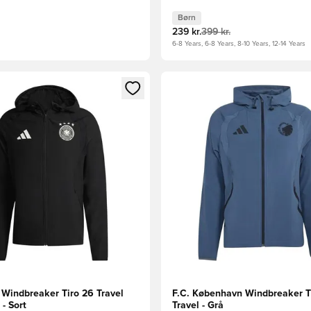
Børn
239 kr.
399 kr.
6-8 Years, 6-8 Years, 8-10 Years, 12-14 Years
m medlem
Modal til at logge ind eller tilmelde dig som medlem
Åbner en Modal til at logge i
 Windbreaker Tiro 26 Travel
F.C. København Windbreaker T
- Sort
Travel - Grå