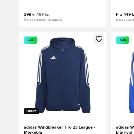
299 kr.
499 kr.
Fra
449 k
Mange størrelser tilgængelig
Mange størrel
Åbner en Modal til at logge ind eller tilmelde dig so
Åbner en 
-60%
-40%
Outlet
adidas Windbreaker Tiro 23 League -
adidas W
Mørkeblå
blå/Hvid