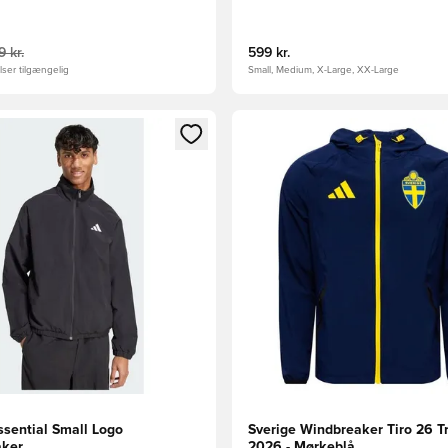
 kr.
599 kr.
ser tilgængelig
Small, Medium, X-Large, XX-Large
m medlem
Modal til at logge ind eller tilmelde dig som medlem
Åbner en Modal til at logge i
ssential Small Logo
Sverige Windbreaker Tiro 26 T
aker
2026 - Mørkeblå