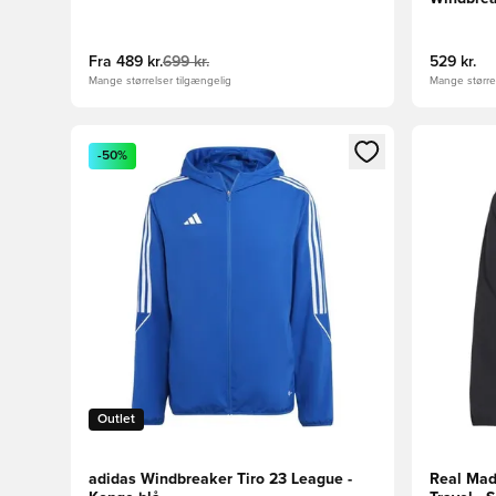
Fra
489 kr.
699 kr.
529 kr.
Mange størrelser tilgængelig
Mange størrel
Åbner en Modal til at logge ind eller tilmelde dig so
Åbner en 
-50%
Outlet
adidas Windbreaker Tiro 23 League -
Real Mad