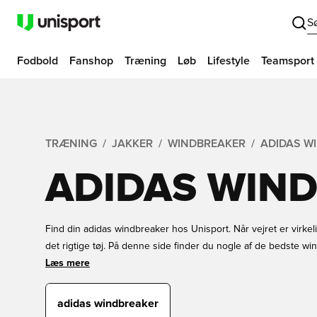
S
Fodbold
Fanshop
Træning
Løb
Lifestyle
Teamsport
TRÆNING
JAKKER
WINDBREAKER
ADIDAS W
ADIDAS WIN
Find din adidas windbreaker hos Unisport. Når vejret er virkelig
det rigtige tøj. På denne side finder du nogle af de bedste wi
altid været kendt for at producere noget af det mest unikke 
Læs mere
inkluderer også deres windbreakers. Find din foretrukne windb
hos Unisport.
adidas windbreaker