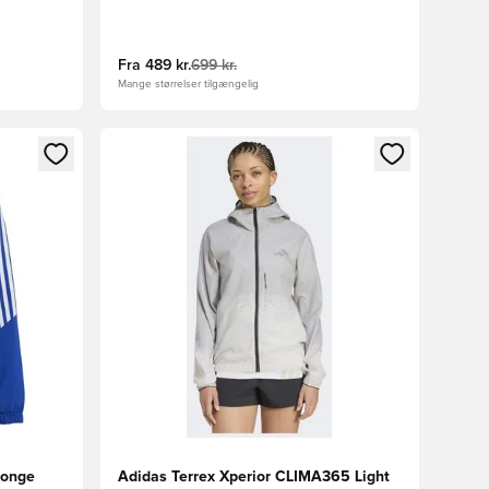
Fra
489 kr.
699 kr.
Mange størrelser tilgængelig
nd eller tilmelde dig som medlem
Åbner en Modal til at logge ind eller tilmelde di
Konge
Adidas Terrex Xperior CLIMA365 Light