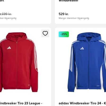
ort
Windbreaker
r.
699 kr.
529 kr.
ser tilgængelig
Mange størrelser tilgængelig
m medlem
Modal til at logge ind eller tilmelde dig som medlem
Åbner en Modal til at logge i
-25%
indbreaker Tiro 23 League -
adidas Windbreaker Tiro 24 - 