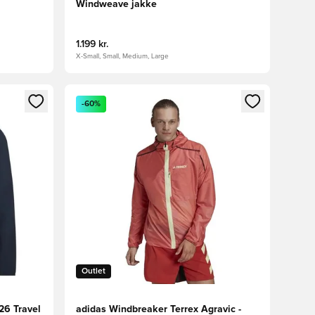
Windweave jakke
1.199 kr.
X-Small, Small, Medium, Large
nd eller tilmelde dig som medlem
Åbner en Modal til at logge ind eller tilmelde di
-60%
Outlet
26 Travel
adidas Windbreaker Terrex Agravic -