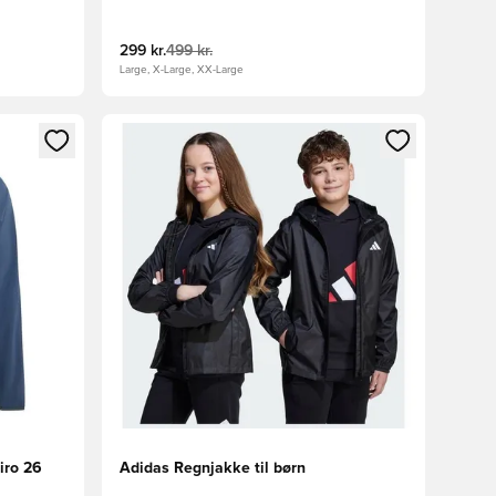
299 kr.
499 kr.
Large, X-Large, XX-Large
nd eller tilmelde dig som medlem
Åbner en Modal til at logge ind eller tilmelde di
iro 26
Adidas Regnjakke til børn