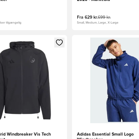
Fra
629 kr.
699 kr.
ser tilgængelig
Small, Medium, Large, X-Large
m medlem
Modal til at logge ind eller tilmelde dig som medlem
Åbner en Modal til at logge i
rid Windbreaker Vis Tech
Adidas Essential Small Logo