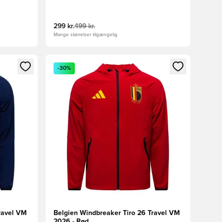
299 kr.
499 kr.
Mange størrelser tilgængelig
nd eller tilmelde dig som medlem
Åbner en Modal til at logge ind eller tilmelde di
-30%
ravel VM
Belgien Windbreaker Tiro 26 Travel VM
2026 - Rød