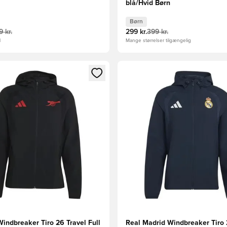
blå/Hvid Børn
Børn
 kr.
299 kr.
399 kr.
l
Mange størrelser tilgængelig
m medlem
Modal til at logge ind eller tilmelde dig som medlem
Åbner en Modal til at logge i
indbreaker Tiro 26 Travel Full
Real Madrid Windbreaker Tiro 