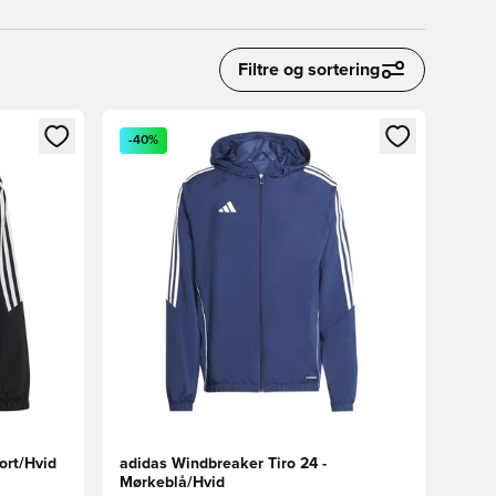
Filtre og sortering
nd eller tilmelde dig som medlem
Åbner en Modal til at logge ind eller tilmelde di
-40%
ort/Hvid
adidas Windbreaker Tiro 24 -
Mørkeblå/Hvid