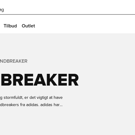
øg
Tilbud
Outlet
INDBREAKER
DBREAKER
 stormfuldt, er det vigtigt at have
ndbreakers fra adidas. adidas har
og bedste sportsbeklædning, og det
reaker, både til børn eller voksne