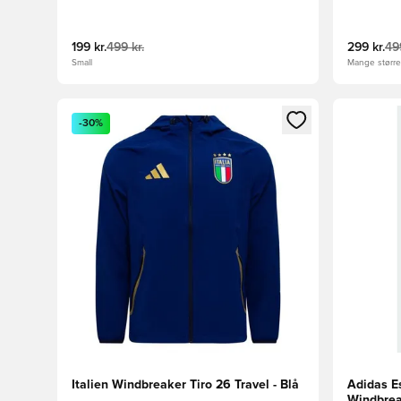
199 kr.
499 kr.
299 kr.
499
Small
Mange størrel
Åbner en Modal til at logge ind eller tilmelde dig so
Åbner en 
-30%
Italien Windbreaker Tiro 26 Travel - Blå
Adidas E
Windbre