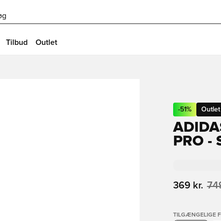
øg
Tilbud
Outlet
-
51
%
Outlet
ADIDA
PRO -
369 kr.
749
TILGÆNGELIGE 