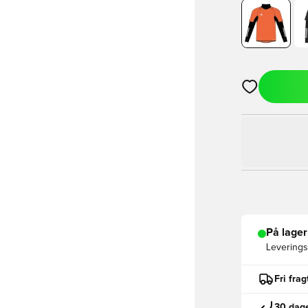
Åbner en Moda
På lager
Leveringst
Fri fra
30 dage