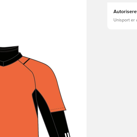
Autorisere
Unisport er 