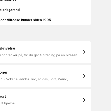
t prisgaranti
oner tilfredse kunder siden 1995
krivelse
ndbreaker på, før du går til træning på en blæsende
Y holder vind og regn ude, så du kan fortsætte
 dig utilpas Fleecekraven øger din dækning, når
temperaturen falder Fremstillet i 100% genanvendt polyester.
ioner
15, Voksne, adidas Tiro, adidas, Sort, Mænd,
Lange ærmer
ort
 at hjælpe