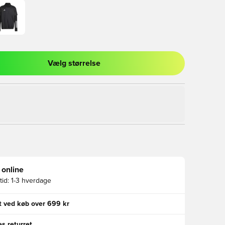
Vælg størrelse
l til at logge ind eller tilmelde dig som medlem
 online
id:
1-3 hverdage
gt ved køb over 699 kr
s returret