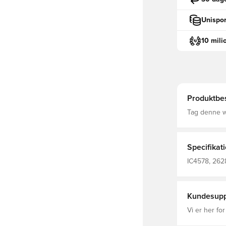
Unispor
10 mili
Produktbes
Tag denne wi
dag WIND.RD
uden at føle
Specifikat
IC4578, 2628
Vindjakke, 
Kundesupp
Vi er her for