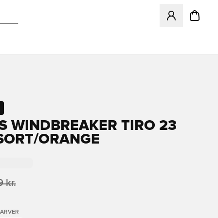
Åbner en Modal ti
S WINDBREAKER TIRO 23
 SORT/ORANGE
 kr.
FARVER