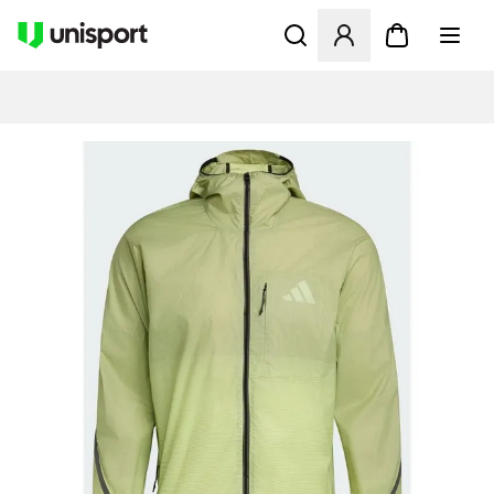
Åbner en Modal til at logge 